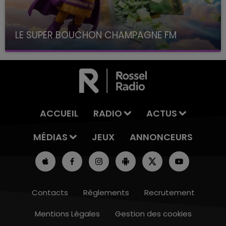
LE SUPER BOUCHON CHAMPAGNE FM
avec La Famille Champagne FM, à 8H10
ACCUEIL
RADIO
ACTUS
MÉDIAS
JEUX
ANNONCEURS
Contacts
Règlements
Recrutement
Mentions Légales
Gestion des cookies