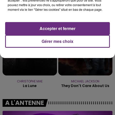
accepter". Vos préférences ne s'appliqueront que pour ce site. Vous
pouvez mettre à jour vos choix, ou retirer votre consentement à tout
BEBE REXHA
SHAWN MENDES & CAMILA
moment via le lien "Gérer les cookies" situé en bas de chaque page.
New Religion
CABELLO
Senorita
Accepter et fermer
8h05
8h05
7h58
7h58
Gérer mes choix
CHRISTOPHE MAE
MICHAEL JACKSON
La Lune
They Don't Care About Us
A L'ANTENNE