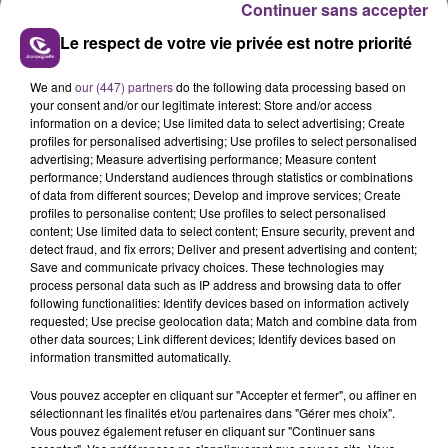
Continuer sans accepter
Le respect de votre vie privée est notre priorité
We and
our (447) partners
do the following data processing based on
L'INSPECTION DU TRAVAIL RAPPELLE À
your consent and/or our legitimate interest: Store and/or access
L'ORDRE SUR LES CONDITIONS DE...
information on a device; Use limited data to select advertising; Create
profiles for personalised advertising; Use profiles to select personalised
Alors que les dates de début des vendange 2026
advertising; Measure advertising performance; Measure content
s'est avéré être plus précoce que prévu,
performance; Understand audiences through statistics or combinations
l'inspection du Travail en profite pour rappeler
of data from different sources; Develop and improve services; Create
TITRES DIFFUSÉS
profiles to personalise content; Use profiles to select personalised
les conditions de...
content; Use limited data to select content; Ensure security, prevent and
detect fraud, and fix errors; Deliver and present advertising and content;
Save and communicate privacy choices. These technologies may
8h14
8h14
8h11
8h11
process personal data such as IP address and browsing data to offer
following functionalities: Identify devices based on information actively
requested; Use precise geolocation data; Match and combine data from
other data sources; Link different devices; Identify devices based on
information transmitted automatically.
Vous pouvez accepter en cliquant sur "Accepter et fermer", ou affiner en
sélectionnant les finalités et/ou partenaires dans "Gérer mes choix".
Vous pouvez également refuser en cliquant sur "Continuer sans