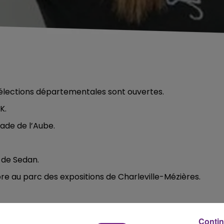
s élections départementales sont ouvertes.
K.
tade de l’Aube.
 de Sedan.
e au parc des expositions de Charleville-Mézières.
Contin