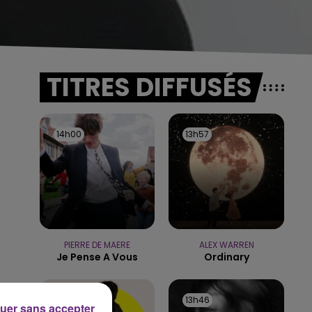
TITRES DIFFUSÉS
14h00
14h00
13h57
13h57
PIERRE DE MAERE
ALEX WARREN
Je Pense A Vous
Ordinary
13h49
13h49
13h46
13h46
uer sans accepter