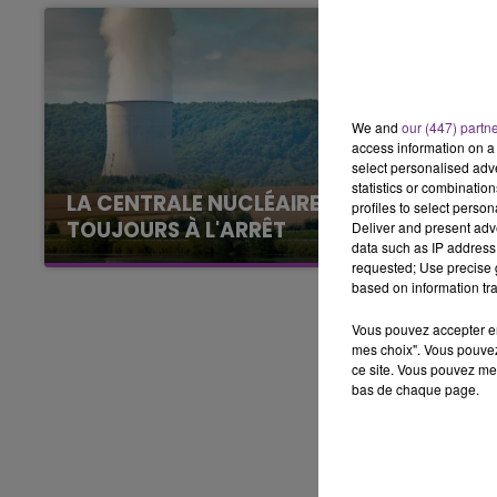
11h00 - 16h00
LE WEEK-END CHAMPAGNE FM
We and
our (447) partn
access information on a 
select personalised ad
statistics or combinatio
LA CENTRALE NUCLÉAIRE DE CHOOZ
profiles to select person
TOUJOURS À L'ARRÊT
Deliver and present adv
data such as IP address 
Cela fait déjà une semaine que la centrale
requested; Use precise g
nucléaire ardennaise est à l'arrêt. Une situation
based on information tra
justifiée par la sécheresse intense qui est
Vous pouvez accepter en 
toujours présente.
mes choix". Vous pouvez
ce site. Vous pouvez met
bas de chaque page.
16h00 - 20h00