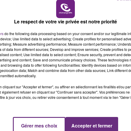
16h00 - 20h00
LE WEEK-END CHAMPAGNE FM
Le respect de votre vie privée est notre priorité
ers
do the following data processing based on your consent and/or our legitimate int
device; Use limited data to select advertising; Create profiles for personalised adver
vertising; Measure advertising performance; Measure content performance; Unders
ns of data from different sources; Develop and improve services; Create profiles to 
LE MAGASIN JOUÉCLUB DE REIMS FERME
alised content; Use limited data to select content; Ensure security, prevent and detect
SES PORTES
ertising and content; Save and communicate privacy choices. These technologies
and browsing data to offer following functionalities: Identify devices based on infor
C'était l'une des institutions du centre-ville
eolocation data; Match and combine data from other data sources; Link different de
rémois. Le magasin JouéClub est contraint de
nsmitted automatically.
fermer ses portes.
cliquant sur "Accepter et fermer", ou affiner en sélectionnant les finalités et/ou pa
 également refuser en cliquant sur "Continuer sans accepter". Vos préférences ne 
tre à jour vos choix, ou retirer votre consentement à tout moment via le lien "Gérer 
Gérer mes choix
Accepter et fermer
7h00 - 11h00