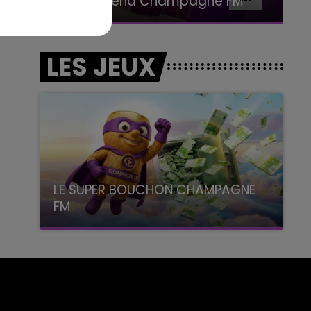
Le week-end Champagne FM
LES JEUX
LE SUPER BOUCHON CHAMPAGNE
FM
avec La Famille Champagne FM, à 8H10