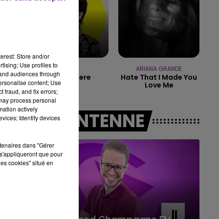
7h00 - 11h00
BEST OF
erest: Store and/or
tising; Use profiles to
HOSHI
ARIANA GRANDE
tand audiences through
Ta Mariniere
Hate That I Made You
personalise content; Use
Love Me
 fraud, and fix errors;
 may process personal
mation actively
A L'ANTENNE
vices; Identify devices
rtenaires dans "Gérer
s'appliqueront que pour
les cookies" situé en
11h00 - 16h00