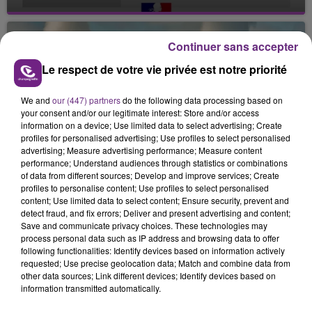
Julien Fourel n'a plus donné signé de vie depuis 5
mois. Sa sœur poursuit ses recherches pour le
retrouver.
Continuer sans accepter
Le respect de votre vie privée est notre priorité
We and
our (447) partners
do the following data processing based on
your consent and/or our legitimate interest: Store and/or access
information on a device; Use limited data to select advertising; Create
profiles for personalised advertising; Use profiles to select personalised
LA CENTRALE NUCLÉAIRE DE CHOOZ
advertising; Measure advertising performance; Measure content
TOUJOURS À L'ARRÊT
performance; Understand audiences through statistics or combinations
of data from different sources; Develop and improve services; Create
Cela fait déjà une semaine que la centrale
profiles to personalise content; Use profiles to select personalised
nucléaire ardennaise est à l'arrêt. Une situation
content; Use limited data to select content; Ensure security, prevent and
detect fraud, and fix errors; Deliver and present advertising and content;
justifiée par la sécheresse intense qui est toujours
TITRES DIFFUSÉS
Save and communicate privacy choices. These technologies may
présente.
process personal data such as IP address and browsing data to offer
following functionalities: Identify devices based on information actively
requested; Use precise geolocation data; Match and combine data from
13h06
13h06
13h03
13h03
other data sources; Link different devices; Identify devices based on
information transmitted automatically.