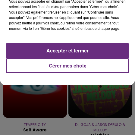
Vous pouvez accepter en cliquant sur "Accepter et fermer", ou affiner en
sélectionnant les finalités et/ou partenaires dans "Gérer mes choix".
Vous pouvez également refuser en cliquant sur "Continuer sans
accepter". Vos préférences ne s'appliqueront que pour ce site. Vous
pouvez mettre à jour vos choix, ou retirer votre consentement à tout
moment via le lien "Gérer les cookies" situé en bas de chaque page.
ALEX WARREN
DES'REE
Passenger
Life
Accepter et fermer
13h00
13h00
12h58
12h58
Gérer mes choix
TEMPER CITY
DJ GOJA & JASON DERULO &
Self Aware
MELODY