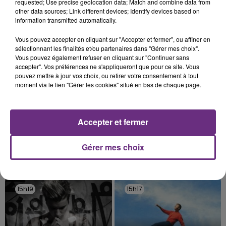
rémois. Le magasin JouéClub est contraint de
requested; Use precise geolocation data; Match and combine data from
other data sources; Link different devices; Identify devices based on
fermer ses portes.
TITRES DIFFUSÉS
information transmitted automatically.
Vous pouvez accepter en cliquant sur "Accepter et fermer", ou affiner en
sélectionnant les finalités et/ou partenaires dans "Gérer mes choix".
15h26
15h26
15h23
15h23
Vous pouvez également refuser en cliquant sur "Continuer sans
accepter". Vos préférences ne s'appliqueront que pour ce site. Vous
pouvez mettre à jour vos choix, ou retirer votre consentement à tout
moment via le lien "Gérer les cookies" situé en bas de chaque page.
Accepter et fermer
Gérer mes choix
MARK AMBOR
ORIA
Belong Together
Soiree Mondaine
15h19
15h19
15h17
15h17