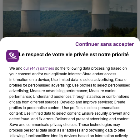
LA CENTRALE NUCLÉAIRE DE CHOOZ
Continuer sans accepter
TOUJOURS À L'ARRÊT
Le respect de votre vie privée est notre priorité
Cela fait déjà une semaine que la centrale
nucléaire ardennaise est à l'arrêt. Une situation
We and
our (447) partners
do the following data processing based on
justifiée par la sécheresse intense qui est toujours
your consent and/or our legitimate interest: Store and/or access
présente.
information on a device; Use limited data to select advertising; Create
profiles for personalised advertising; Use profiles to select personalised
advertising; Measure advertising performance; Measure content
performance; Understand audiences through statistics or combinations
of data from different sources; Develop and improve services; Create
profiles to personalise content; Use profiles to select personalised
content; Use limited data to select content; Ensure security, prevent and
LE MAGASIN JOUÉCLUB DE REIMS FERME
detect fraud, and fix errors; Deliver and present advertising and content;
Save and communicate privacy choices. These technologies may
SES PORTES
process personal data such as IP address and browsing data to offer
C'était l'une des institutions du centre-ville
following functionalities: Identify devices based on information actively