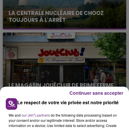
LA CENTRALE NUCLÉAIRE DE CHOOZ
TOUJOURS À L'ARRÊT
Cela fait déjà une semaine que la centrale
nucléaire ardennaise est à l'arrêt. Une situation
justifiée par la sécheresse intense qui est toujours
présente.
LE MAGASIN JOUÉCLUB DE REIMS FERME
SES PORTES
Continuer sans accepter
C'était l'une des institutions du centre-ville
Le respect de votre vie privée est notre priorité
rémois. Le magasin JouéClub est contraint de
fermer ses portes.
We and
our (447) partners
do the following data processing based on
TITRES DIFFUSÉS
your consent and/or our legitimate interest: Store and/or access
information on a device; Use limited data to select advertising; Create