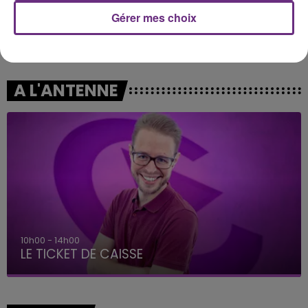
Gérer mes choix
ANGELE & JUSTICE
LOREEN
What You Want
Is It Love
A L'ANTENNE
10h00 - 14h00
LE TICKET DE CAISSE