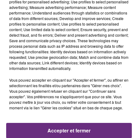
profiles for personalised advertising; Use profiles to select personalised
19h48
19h48
19h45
19h45
advertising; Measure advertising performance; Measure content
performance; Understand audiences through statistics or combinations
of data from different sources; Develop and improve services; Create
profiles to personalise content; Use profiles to select personalised
content; Use limited data to select content; Ensure security, prevent and
detect fraud, and fix errors; Deliver and present advertising and content;
Save and communicate privacy choices. These technologies may
process personal data such as IP address and browsing data to offer
following functionalities: Identify devices based on information actively
requested; Use precise geolocation data; Match and combine data from
other data sources; Link different devices; Identify devices based on
information transmitted automatically.
JEREMY FREROT
KALEO
Frerot
Way Down We Go
Vous pouvez accepter en cliquant sur "Accepter et fermer", ou affiner en
sélectionnant les finalités et/ou partenaires dans "Gérer mes choix".
19h42
19h42
19h40
19h40
Vous pouvez également refuser en cliquant sur "Continuer sans
accepter". Vos préférences ne s'appliqueront que pour ce site. Vous
pouvez mettre à jour vos choix, ou retirer votre consentement à tout
moment via le lien "Gérer les cookies" situé en bas de chaque page.
Accepter et fermer