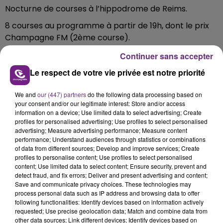
Nocturne de courses à l’hippodrome de Reims.
8 courses au programme à partir de 19h, dont le prix
Champagne FM (2ème course).
Continuer sans accepter
Vous étiez fans de "L'agence tous risques", "Magnum"
Le respect de votre vie privée est notre priorité
ou "K 2000", la bibliothèque municipale Georges
Pompidou de Châlons en Champagne accueille une
We and
our (447) partners
do the following data processing based on
your consent and/or our legitimate interest: Store and/or access
conférence consacrée aux séries des années 80.
information on a device; Use limited data to select advertising; Create
profiles for personalised advertising; Use profiles to select personalised
Elle débute à 15h cet après-midi.
advertising; Measure advertising performance; Measure content
performance; Understand audiences through statistics or combinations
of data from different sources; Develop and improve services; Create
FIL D'ACTUS
profiles to personalise content; Use profiles to select personalised
content; Use limited data to select content; Ensure security, prevent and
detect fraud, and fix errors; Deliver and present advertising and content;
Save and communicate privacy choices. These technologies may
process personal data such as IP address and browsing data to offer
following functionalities: Identify devices based on information actively
requested; Use precise geolocation data; Match and combine data from
other data sources; Link different devices; Identify devices based on