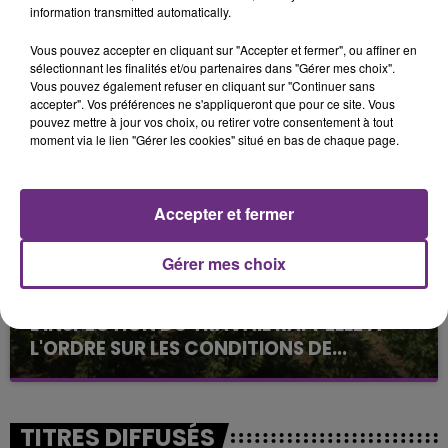
information transmitted automatically.
Vous pouvez accepter en cliquant sur "Accepter et fermer", ou affiner en
sélectionnant les finalités et/ou partenaires dans "Gérer mes choix".
SI TOUT LE MONDE FAIT ÇA, MOI L'ANNÉE
Vous pouvez également refuser en cliquant sur "Continuer sans
PROCHAINE JE VENDANGE EN...
accepter". Vos préférences ne s'appliqueront que pour ce site. Vous
La vendange en Champagne a débuté ce jeudi 6
pouvez mettre à jour vos choix, ou retirer votre consentement à tout
moment via le lien "Gérer les cookies" situé en bas de chaque page.
août dans la commune de Montgueux (Aube). Du
jamais vu !
Accepter et fermer
Gérer mes choix
L'INSPECTION DU TRAVAIL RAPPELLE À
L'ORDRE SUR LES CONDITIONS DE...
Alors que les dates de début des vendange 2026
s'est avéré être plus précoce que prévu,
l'inspection du Travail en profite pour rappeler
TITRES DIFFUSÉS
les conditions de...