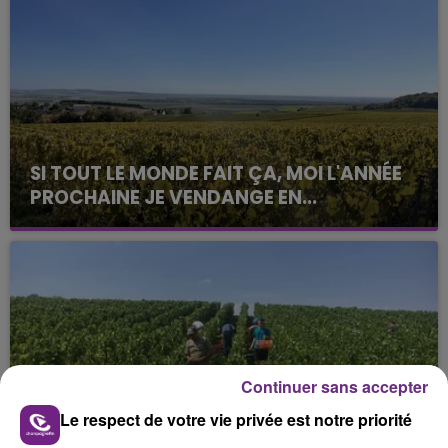
SI TOUT LE MONDE FAIT ÇA, MOI L'ANNÉE
PROCHAINE JE VENDANGE EN...
La vendange en Champagne a débuté ce jeudi 6
août dans la commune de Montgueux (Aube). Du
jamais vu !
Continuer sans accepter
Le respect de votre vie privée est notre priorité
L'INSPECTION DU TRAVAIL RAPPELLE À