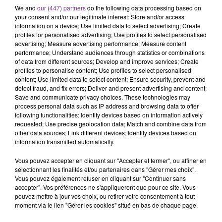
L'ORDRE SUR LES CONDITIONS DE...
We and
our (447) partners
do the following data processing based on
Alors que les dates de début des vendange 2026
your consent and/or our legitimate interest: Store and/or access
s'est avéré être plus précoce que prévu,
information on a device; Use limited data to select advertising; Create
profiles for personalised advertising; Use profiles to select personalised
l'inspection du Travail en profite pour rappeler
TITRES DIFFUSÉS
advertising; Measure advertising performance; Measure content
les conditions de...
performance; Understand audiences through statistics or combinations
of data from different sources; Develop and improve services; Create
profiles to personalise content; Use profiles to select personalised
8h43
8h43
8h35
8h35
content; Use limited data to select content; Ensure security, prevent and
detect fraud, and fix errors; Deliver and present advertising and content;
Save and communicate privacy choices. These technologies may
process personal data such as IP address and browsing data to offer
following functionalities: Identify devices based on information actively
requested; Use precise geolocation data; Match and combine data from
other data sources; Link different devices; Identify devices based on
information transmitted automatically.
Vous pouvez accepter en cliquant sur "Accepter et fermer", ou affiner en
sélectionnant les finalités et/ou partenaires dans "Gérer mes choix".
ANGELE & JUSTICE
NAÏKA
Vous pouvez également refuser en cliquant sur "Continuer sans
What You Want
One Track Mind
accepter". Vos préférences ne s'appliqueront que pour ce site. Vous
pouvez mettre à jour vos choix, ou retirer votre consentement à tout
moment via le lien "Gérer les cookies" situé en bas de chaque page.
8h32
8h32
8h28
8h28