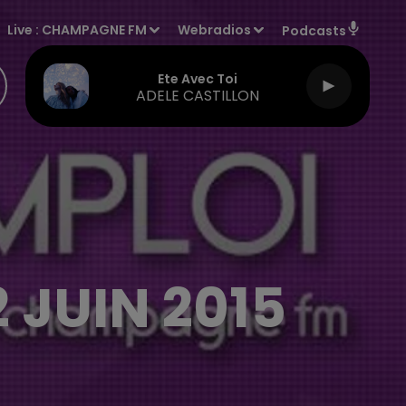
Live :
CHAMPAGNE FM
Webradios
Podcasts
Ete Avec Toi
ADELE CASTILLON
 JUIN 2015