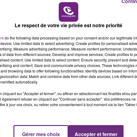
Contin
6h00 - 10h00
LA FAMILLE
Le respect de votre vie privée est notre priorité
ers
do the following data processing based on your consent and/or our legitimate int
device; Use limited data to select advertising; Create profiles for personalised adver
vertising; Measure advertising performance; Measure content performance; Unders
ns of data from different sources; Develop and improve services; Create profiles to 
alised content; Use limited data to select content; Ensure security, prevent and detect
ertising and content; Save and communicate privacy choices. These technologies
and browsing data to offer following functionalities: Identify devices based on infor
eolocation data; Match and combine data from other data sources; Link different de
nsmitted automatically.
cliquant sur "Accepter et fermer", ou affiner en sélectionnant les finalités et/ou pa
 également refuser en cliquant sur "Continuer sans accepter". Vos préférences ne 
tre à jour vos choix, ou retirer votre consentement à tout moment via le lien "Gérer 
L'INSPECTION DU TRAVAIL RAPPELLE À
L'ORDRE SUR LES CONDITIONS DE...
Alors que les dates de début des vendange
2026 s'est avéré être plus précoce que prévu,
Gérer mes choix
Accepter et fermer
10h00 - 14h00