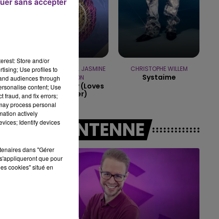
uer sans accepter
10h00 - 14h00
LE TICKET DE CAISSE
erest: Store and/or
FELIX JAEHN FEAT. JASMINE
CHRISTOPHE WILLEM
tising; Use profiles to
Systaime
THOMPSON
tand audiences through
Ain't Nobody (loves
personalise content; Use
Me Better)
 fraud, and fix errors;
 may process personal
mation actively
A L'ANTENNE
vices; Identify devices
rtenaires dans "Gérer
s'appliqueront que pour
les cookies" situé en
14h00 - 15h00