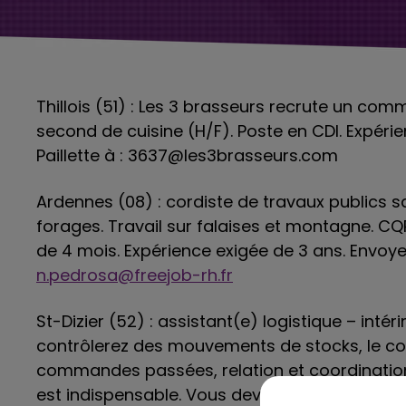
Thillois (51) : Les 3 brasseurs recrute un com
second de cuisine (H/F). Poste en CDI. Expéri
Paillette à : 3637@les3brasseurs.com
Ardennes (08) : cordiste de travaux publics s
forages. Travail sur falaises et montagne. CQP 
de 4 mois. Expérience exigée de 3 ans. Envoye
n.pedrosa@freejob-rh.fr
St-Dizier (52) : assistant(e) logistique – inté
contrôlerez des mouvements de stocks, le con
commandes passées, relation et coordination a
est indispensable. Vous devez postuler sur le s
5h00 - 6h00