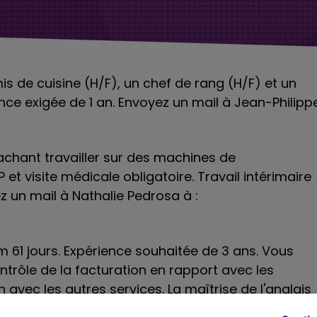
mis de cuisine (H/F), un chef de rang (H/F) et un
ence exigée de 1 an. Envoyez un mail à Jean-Philipp
achant travailler sur des machines de
et visite médicale obligatoire. Travail intérimaire
z un mail à Nathalie Pedrosa à :
rim 61 jours. Expérience souhaitée de 3 ans. Vous
trôle de la facturation en rapport avec les
vec les autres services. La maîtrise de l'anglais
ite internet de Pôle Emploi (n° de l'offre : 027XVFH)