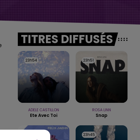
TITRES DIFFUSÉS
e
23h54
23h54
23h51
23h51
ADELE CASTILLON
ROSA LINN
Ete Avec Toi
Snap
23h48
23h48
23h45
23h45
.