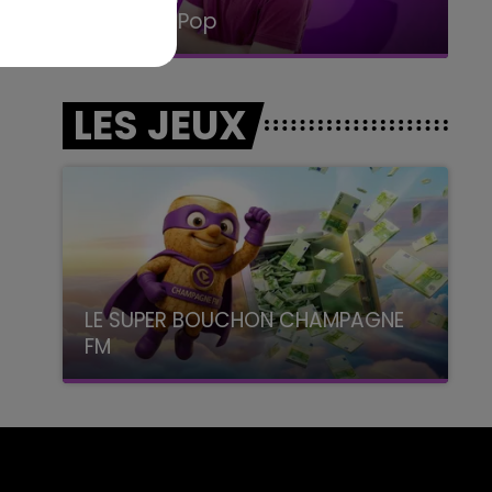
La Radio Pop
LES JEUX
LE SUPER BOUCHON CHAMPAGNE
FM
avec La Famille Champagne FM, à 8H10