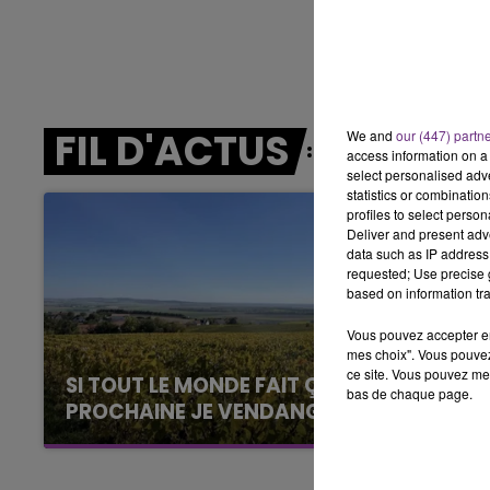
LE BEST OF DE LA FAMILLE
CHAMPAGNE FM
FIL D'ACTUS
We and
our (447) partn
access information on a 
select personalised ad
statistics or combinatio
profiles to select person
Deliver and present adv
data such as IP address 
requested; Use precise g
based on information tra
Vous pouvez accepter en 
mes choix". Vous pouvez
ce site. Vous pouvez met
SI TOUT LE MONDE FAIT ÇA, MOI L'ANNÉE
bas de chaque page.
PROCHAINE JE VENDANGE EN...
La vendange en Champagne a débuté ce jeudi
6 août dans la commune de Montgueux (Aube).
LE
6h00 - 10h00