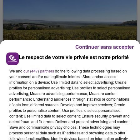
SI TOUT LE MONDE FAIT ÇA, MOI L'ANNÉE
Continuer sans accepter
PROCHAINE JE VENDANGE EN...
Le respect de votre vie privée est notre priorité
La vendange en Champagne a débuté ce jeudi 6
août dans la commune de Montgueux (Aube). Du
We and
our (447) partners
do the following data processing based on
jamais vu !
your consent and/or our legitimate interest: Store and/or access
information on a device; Use limited data to select advertising; Create
profiles for personalised advertising; Use profiles to select personalised
advertising; Measure advertising performance; Measure content
performance; Understand audiences through statistics or combinations
of data from different sources; Develop and improve services; Create
profiles to personalise content; Use profiles to select personalised
content; Use limited data to select content; Ensure security, prevent and
detect fraud, and fix errors; Deliver and present advertising and content;
L'INSPECTION DU TRAVAIL RAPPELLE À
Save and communicate privacy choices. These technologies may
L'ORDRE SUR LES CONDITIONS DE...
process personal data such as IP address and browsing data to offer
following functionalities: Identify devices based on information actively
Alors que les dates de début des vendange 2026