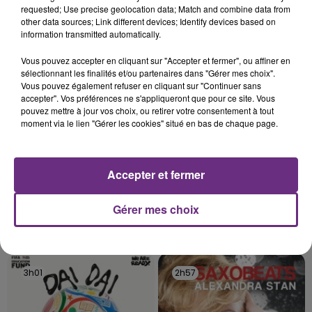
requested; Use precise geolocation data; Match and combine data from
s'est avéré être plus précoce que prévu,
other data sources; Link different devices; Identify devices based on
l'inspection du Travail en profite pour rappeler
information transmitted automatically.
TITRES DIFFUSÉS
les conditions de...
Vous pouvez accepter en cliquant sur "Accepter et fermer", ou affiner en
sélectionnant les finalités et/ou partenaires dans "Gérer mes choix".
Vous pouvez également refuser en cliquant sur "Continuer sans
3h08
3h08
3h04
3h04
accepter". Vos préférences ne s'appliqueront que pour ce site. Vous
pouvez mettre à jour vos choix, ou retirer votre consentement à tout
moment via le lien "Gérer les cookies" situé en bas de chaque page.
Accepter et fermer
Gérer mes choix
TAME IMPALA & JENNIE
ZARA LARSSON
Dracula
Uncover
3h01
3h01
2h57
2h57