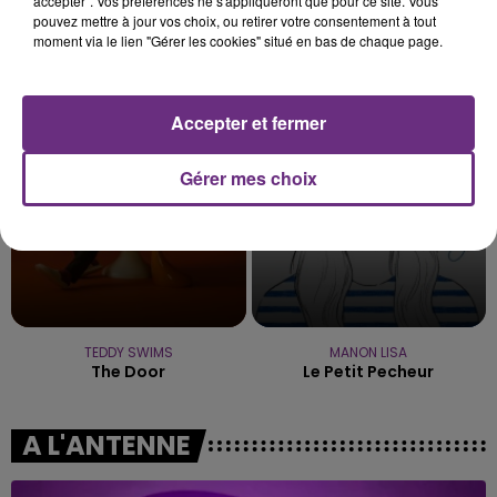
accepter". Vos préférences ne s'appliqueront que pour ce site. Vous
pouvez mettre à jour vos choix, ou retirer votre consentement à tout
moment via le lien "Gérer les cookies" situé en bas de chaque page.
EMINEM FEAT. DIDO
JENNIFER LOPEZ & DAVID GUETTA
Stan
Save Me Tonight
Accepter et fermer
18h28
18h28
18h26
18h26
Gérer mes choix
TEDDY SWIMS
MANON LISA
The Door
Le Petit Pecheur
A L'ANTENNE