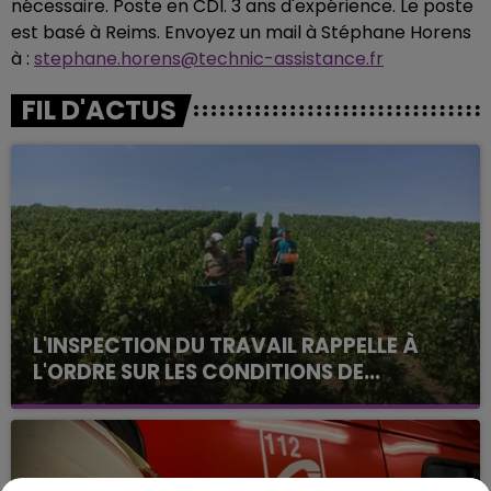
nécessaire. Poste en CDI. 3 ans d'expérience. Le poste
est basé à Reims. Envoyez un mail à Stéphane Horens
à :
stephane.horens@technic-assistance.fr
FIL D'ACTUS
L'INSPECTION DU TRAVAIL RAPPELLE À
L'ORDRE SUR LES CONDITIONS DE...
Alors que les dates de début des vendange 2026
s'est avéré être plus précoce que prévu,
l'inspection du Travail en profite pour rappeler
les conditions de...