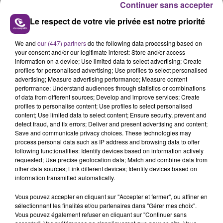
Continuer sans accepter
Le respect de votre vie privée est notre priorité
We and
our (447) partners
do the following data processing based on
your consent and/or our legitimate interest: Store and/or access
UN FEU DE REMORQUE BLOQUE LA
information on a device; Use limited data to select advertising; Create
CIRCULATION DANS LES ARDENNES
profiles for personalised advertising; Use profiles to select personalised
advertising; Measure advertising performance; Measure content
Un feu de remorque s'est déclaré ce mercredi en
performance; Understand audiences through statistics or combinations
fin de matinée sur l'A34.
of data from different sources; Develop and improve services; Create
profiles to personalise content; Use profiles to select personalised
TITRES DIFFUSÉS
content; Use limited data to select content; Ensure security, prevent and
detect fraud, and fix errors; Deliver and present advertising and content;
Save and communicate privacy choices. These technologies may
process personal data such as IP address and browsing data to offer
18h38
18h38
18h35
18h35
following functionalities: Identify devices based on information actively
requested; Use precise geolocation data; Match and combine data from
other data sources; Link different devices; Identify devices based on
information transmitted automatically.
Vous pouvez accepter en cliquant sur "Accepter et fermer", ou affiner en
sélectionnant les finalités et/ou partenaires dans "Gérer mes choix".
Vous pouvez également refuser en cliquant sur "Continuer sans