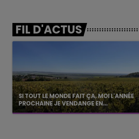
FIL D'ACTUS
SI TOUT LE MONDE FAIT ÇA, MOI L'ANNÉE
PROCHAINE JE VENDANGE EN...
La vendange en Champagne a débuté ce jeudi
6 août dans la commune de Montgueux (Aube).
Du jamais vu !