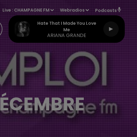
Live :
CHAMPAGNE FM
Webradios
Podcasts
Hate That I Made You Love
Me
ARIANA GRANDE
 DÉCEMBRE