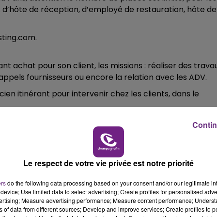
 d’hôte de réception, d’employé de restauration, hôte de
14h00 - 15h00
LA RADIO POP
sting.com.
t achat pour son client, les missions : réaliser des trava
appels fournisseurs ou encore la relation avec les ADV.
en itinérant pour intervenir chez les clients, dans le
ive et curative des matériels sur des engins de
Contin
ir des déplacements sur l’ensemble du département de
c pro ou bac+2 électromécanique.
Le respect de votre vie privée est notre priorité
ers
do the following data processing based on your consent and/or our legitimate int
VILLE-MEZIERES des Conseillers Commerciaux en CDI, vou
device; Use limited data to select advertising; Create profiles for personalised adver
 contrats de gaz naturel du 1er pétro-gazier européen,
vertising; Measure advertising performance; Measure content performance; Unders
 ou petits professionnels, dans le cadre d'un changement 
15h00 - 19h00
ns of data from different sources; Develop and improve services; Create profiles to 