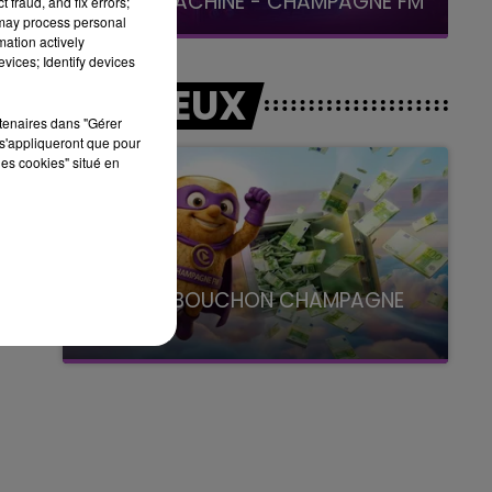
LA POP MACHINE - CHAMPAGNE FM
 fraud, and fix errors;
 may process personal
mation actively
vices; Identify devices
LES JEUX
rtenaires dans "Gérer
s'appliqueront que pour
les cookies" situé en
LE SUPER BOUCHON CHAMPAGNE
FM
avec La Famille Champagne FM, à 8H10