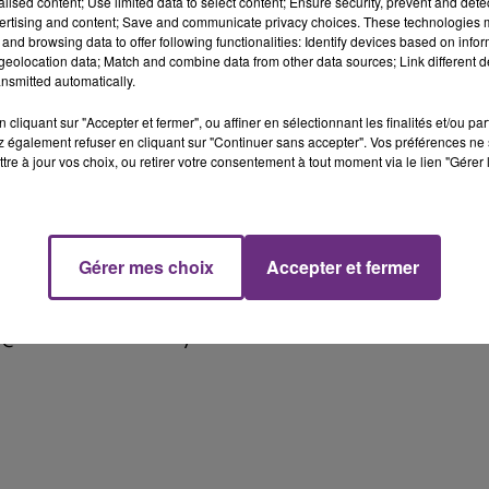
Le Club Champagne FM
alised content; Use limited data to select content; Ensure security, prevent and detect
ertising and content; Save and communicate privacy choices. These technologies
et bénéficiez d'une forte dimension conseil. Votre
and browsing data to offer following functionalities: Identify devices based on infor
eolocation data; Match and combine data from other data sources; Link different de
onviction, votre persévérance, votre détermination et
nsmitted automatically.
idéal pour ce poste !
cliquant sur "Accepter et fermer", ou affiner en sélectionnant les finalités et/ou pa
 également refuser en cliquant sur "Continuer sans accepter". Vos préférences ne 
tre à jour vos choix, ou retirer votre consentement à tout moment via le lien "Gérer 
mc-rh.fr avec pour objet " Recrutement CHARLEVILLE-
assistant dentaire pour MFCA SSAM, c’est pour assister le
Gérer mes choix
Accepter et fermer
ux administratifs, expérience exigée d’au moins de 2 ans en
s@utrca.fr. Mme Cathy Paulus.