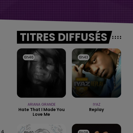
TITRES DIFFUSÉS
s
6h46
6h46
6h43
6h43
ARIANA GRANDE
IYAZ
Hate That I Made You
Replay
Love Me
 4
6h40
6h40
6h38
6h38