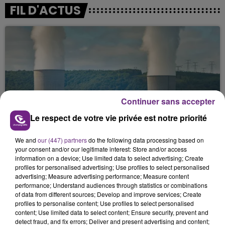
FIL D'ACTUS
Continuer sans accepter
LA CENTRALE NUCLÉAIRE DE CHOOZ
Le respect de votre vie privée est notre priorité
TOUJOURS À L'ARRÊT
We and
our (447) partners
do the following data processing based on
Cela fait déjà une semaine que la centrale
your consent and/or our legitimate interest: Store and/or access
nucléaire ardennaise est à l'arrêt. Une situation
information on a device; Use limited data to select advertising; Create
justifiée par la sécheresse intense qui est toujours
profiles for personalised advertising; Use profiles to select personalised
advertising; Measure advertising performance; Measure content
présente.
performance; Understand audiences through statistics or combinations
of data from different sources; Develop and improve services; Create
profiles to personalise content; Use profiles to select personalised
content; Use limited data to select content; Ensure security, prevent and
detect fraud, and fix errors; Deliver and present advertising and content;