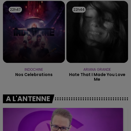
22h47
22h47
22h44
22h44
INDOCHINE
ARIANA GRANDE
Nos Celebrations
Hate That I Made You Love
Me
A L'ANTENNE