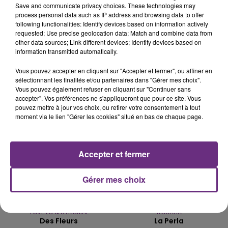
Save and communicate privacy choices. These technologies may
process personal data such as IP address and browsing data to offer
LE MAGASIN JOUÉCLUB DE REIMS FERME
following functionalities: Identify devices based on information actively
SES PORTES
requested; Use precise geolocation data; Match and combine data from
other data sources; Link different devices; Identify devices based on
C'était l'une des institutions du centre-ville
information transmitted automatically.
rémois. Le magasin JouéClub est contraint de
fermer ses portes.
Vous pouvez accepter en cliquant sur "Accepter et fermer", ou affiner en
TITRES DIFFUSÉS
sélectionnant les finalités et/ou partenaires dans "Gérer mes choix".
Vous pouvez également refuser en cliquant sur "Continuer sans
accepter". Vos préférences ne s'appliqueront que pour ce site. Vous
pouvez mettre à jour vos choix, ou retirer votre consentement à tout
22h54
22h54
22h51
22h51
moment via le lien "Gérer les cookies" situé en bas de chaque page.
Accepter et fermer
Gérer mes choix
TOVE LO & STROMAE
ROSALIA
Des Fleurs
La Perla