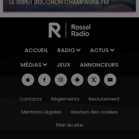
LE SUPER BOUCHON CHAMPAGNE FM
avec La Famille Champagne FM, à 8H10
ACCUEIL
RADIO
ACTUS
MÉDIAS
JEUX
ANNONCEURS
Contacts
Règlements
Recrutement
Mentions Légales
Gestion des cookies
Plan du site
10h00 - 14h00
LE TICKET DE CAISSE