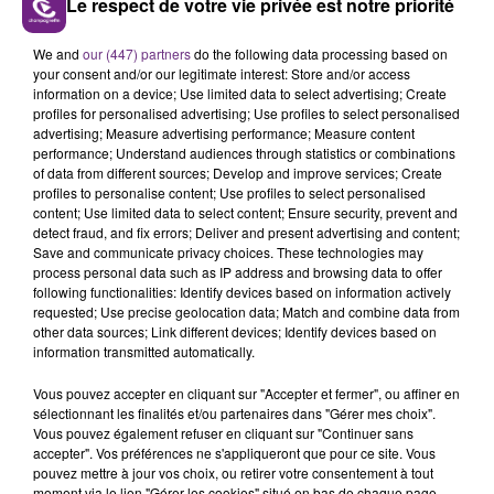
Le respect de votre vie privée est notre priorité
LE MAGASIN JOUÉCLUB DE REIMS FERME
We and
our (447) partners
do the following data processing based on
SES PORTES
your consent and/or our legitimate interest: Store and/or access
information on a device; Use limited data to select advertising; Create
C'était l'une des institutions du centre-ville
profiles for personalised advertising; Use profiles to select personalised
rémois. Le magasin JouéClub est contraint de
advertising; Measure advertising performance; Measure content
fermer ses portes.
performance; Understand audiences through statistics or combinations
TITRES DIFFUSÉS
of data from different sources; Develop and improve services; Create
profiles to personalise content; Use profiles to select personalised
content; Use limited data to select content; Ensure security, prevent and
detect fraud, and fix errors; Deliver and present advertising and content;
4h12
4h12
4h08
4h08
Save and communicate privacy choices. These technologies may
process personal data such as IP address and browsing data to offer
following functionalities: Identify devices based on information actively
requested; Use precise geolocation data; Match and combine data from
other data sources; Link different devices; Identify devices based on
information transmitted automatically.
Vous pouvez accepter en cliquant sur "Accepter et fermer", ou affiner en
sélectionnant les finalités et/ou partenaires dans "Gérer mes choix".
Vous pouvez également refuser en cliquant sur "Continuer sans
accepter". Vos préférences ne s'appliqueront que pour ce site. Vous
INDOCHINE
NAÏKA
pouvez mettre à jour vos choix, ou retirer votre consentement à tout
Les Nouveaux Soleils
One Track Mind
moment via le lien "Gérer les cookies" situé en bas de chaque page.