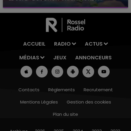
avec La Famille Champagne FM, à 8H10
ACCUEIL
RADIO
ACTUS
MÉDIAS
JEUX
ANNONCEURS
Contacts
Règlements
Recrutement
Mentions Légales
Gestion des cookies
Plan du site
16h00 - 20h00
MPAGNE FM
LE WEEK-END CHAMP