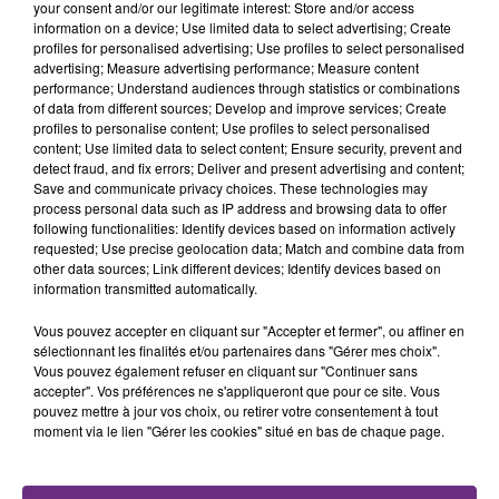
your consent and/or our legitimate interest: Store and/or access
l'inspection du Travail en profite pour rappeler
information on a device; Use limited data to select advertising; Create
TITRES DIFFUSÉS
les conditions de...
profiles for personalised advertising; Use profiles to select personalised
advertising; Measure advertising performance; Measure content
performance; Understand audiences through statistics or combinations
23h32
23h32
23h28
23h28
of data from different sources; Develop and improve services; Create
profiles to personalise content; Use profiles to select personalised
content; Use limited data to select content; Ensure security, prevent and
detect fraud, and fix errors; Deliver and present advertising and content;
Save and communicate privacy choices. These technologies may
process personal data such as IP address and browsing data to offer
following functionalities: Identify devices based on information actively
requested; Use precise geolocation data; Match and combine data from
other data sources; Link different devices; Identify devices based on
information transmitted automatically.
Vous pouvez accepter en cliquant sur "Accepter et fermer", ou affiner en
JENNIFER LOPEZ & DAVID GUETTA
ONEREPUBLIC
sélectionnant les finalités et/ou partenaires dans "Gérer mes choix".
Save Me Tonight
Counting Stars
Vous pouvez également refuser en cliquant sur "Continuer sans
accepter". Vos préférences ne s'appliqueront que pour ce site. Vous
23h25
23h25
23h21
23h21
pouvez mettre à jour vos choix, ou retirer votre consentement à tout
moment via le lien "Gérer les cookies" situé en bas de chaque page.