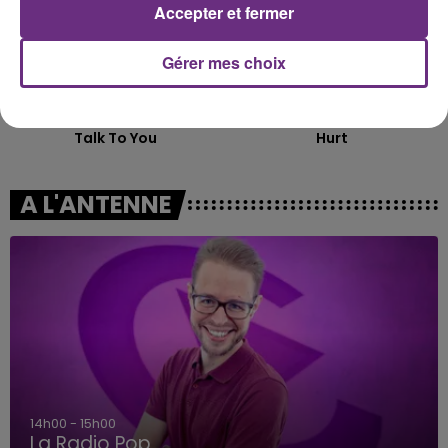
Accepter et fermer
Gérer mes choix
ANOTR & 54 ULTRA
CHRISTINA AGUILERA
Talk To You
Hurt
A L'ANTENNE
14h00 - 15h00
La Radio Pop