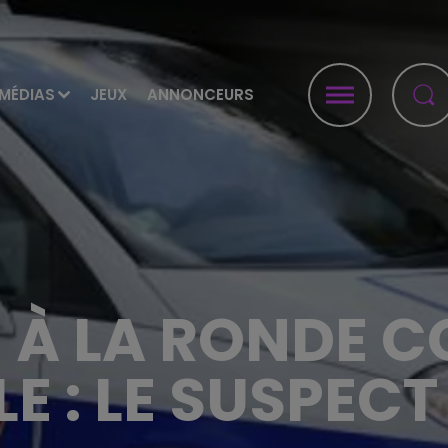
MÉDIAS
JEUX
ANNONCEURS
 À LA RONDE C
E : LE SUSPECT