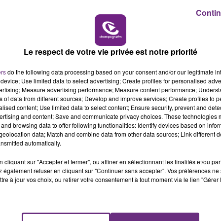
railleur au sol.
Contin
uché aux membres inférieurs mais ses jours ne sont pas en danger».
14h00 - 15h00
LA RADIO POP
ims.
le judiciaire de Reims.
Le respect de votre vie privée est notre priorité
ers
do the following data processing based on your consent and/or our legitimate int
device; Use limited data to select advertising; Create profiles for personalised adver
vertising; Measure advertising performance; Measure content performance; Unders
ns of data from different sources; Develop and improve services; Create profiles to 
alised content; Use limited data to select content; Ensure security, prevent and detect
ertising and content; Save and communicate privacy choices. These technologies
and browsing data to offer following functionalities: Identify devices based on infor
eolocation data; Match and combine data from other data sources; Link different de
nsmitted automatically.
cliquant sur "Accepter et fermer", ou affiner en sélectionnant les finalités et/ou pa
 également refuser en cliquant sur "Continuer sans accepter". Vos préférences ne 
LE MAGASIN JOUÉCLUB DE REIMS FERME
tre à jour vos choix, ou retirer votre consentement à tout moment via le lien "Gérer 
SES PORTES
C'était l'une des institutions du centre-ville
rémois. Le magasin JouéClub est contraint de