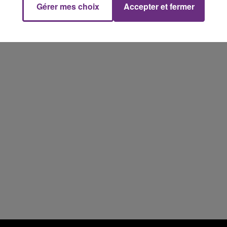
Gérer mes choix
Accepter et fermer
fermer ses portes.
19h00 - 19h15
LA POP MACHINE - CHAMPAGNE FM