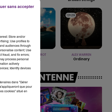
uer sans accepter
15h00 - 19h00
LE CLUB CHAMPAGNE FM
12h35
12h35
12h29
12h29
erest: Store and/or
tising; Use profiles to
tand audiences through
personalise content; Use
 fraud, and fix errors;
JEREMY FREROT
ALEX WARREN
Frerot
Ordinary
 may process personal
mation actively
vices; Identify devices
A L'ANTENNE
rtenaires dans "Gérer
s'appliqueront que pour
les cookies" situé en