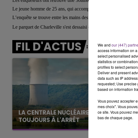
Les enquêteurs ont retrouvé une 30aine de douilles de pistolet-mit
Le jeune homme de 25 ans, qui accompagnait la victime, a été to
10h00 - 14h00
LE TICKET DE CAISSE
L’enquête se trouve entre les mains des hommes du SRPJ de Re
Le parquet de Charleville s'est dessaisi du dossier au profit du pô
FIL D'ACTUS
We and
our (447) partn
access information on a 
select personalised ad
statistics or combinatio
profiles to select person
Deliver and present adv
data such as IP address 
requested; Use precise g
based on information tra
Vous pouvez accepter en 
mes choix". Vous pouvez
LA CENTRALE NUCLÉAIRE DE CHOOZ
ce site. Vous pouvez met
bas de chaque page.
TOUJOURS À L'ARRÊT
Cela fait déjà une semaine que la centrale
nucléaire ardennaise est à l'arrêt. Une situation