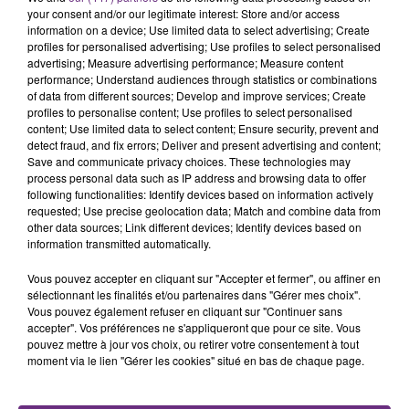
rémois. Le magasin JouéClub est contraint de
your consent and/or our legitimate interest: Store and/or access
fermer ses portes.
information on a device; Use limited data to select advertising; Create
TITRES DIFFUSÉS
profiles for personalised advertising; Use profiles to select personalised
advertising; Measure advertising performance; Measure content
performance; Understand audiences through statistics or combinations
of data from different sources; Develop and improve services; Create
6h44
6h44
6h40
6h40
profiles to personalise content; Use profiles to select personalised
content; Use limited data to select content; Ensure security, prevent and
detect fraud, and fix errors; Deliver and present advertising and content;
Save and communicate privacy choices. These technologies may
process personal data such as IP address and browsing data to offer
following functionalities: Identify devices based on information actively
requested; Use precise geolocation data; Match and combine data from
other data sources; Link different devices; Identify devices based on
information transmitted automatically.
Vous pouvez accepter en cliquant sur "Accepter et fermer", ou affiner en
JULIEN LIEB
BRUNO MARS
sélectionnant les finalités et/ou partenaires dans "Gérer mes choix".
Dis-Moi Ou
I Just Might
Vous pouvez également refuser en cliquant sur "Continuer sans
accepter". Vos préférences ne s'appliqueront que pour ce site. Vous
pouvez mettre à jour vos choix, ou retirer votre consentement à tout
6h37
6h37
6h32
6h32
moment via le lien "Gérer les cookies" situé en bas de chaque page.