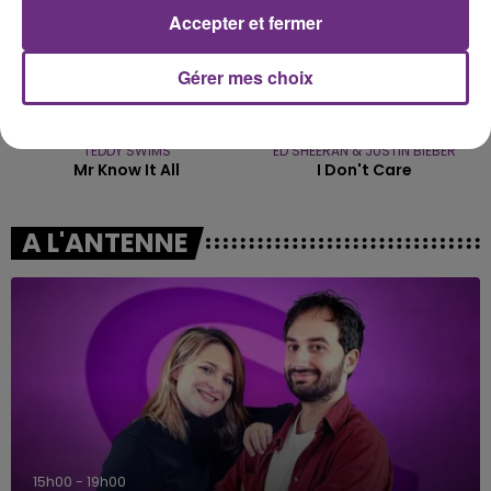
Accepter et fermer
Gérer mes choix
TEDDY SWIMS
ED SHEERAN & JUSTIN BIEBER
Mr Know It All
I Don't Care
A L'ANTENNE
15h00 - 19h00