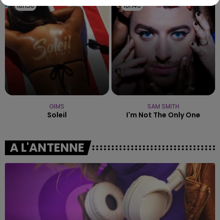
18h50
18h50
18h46
18h46
GIMS
SAM SMITH
Soleil
I'm Not The Only One
A L'ANTENNE