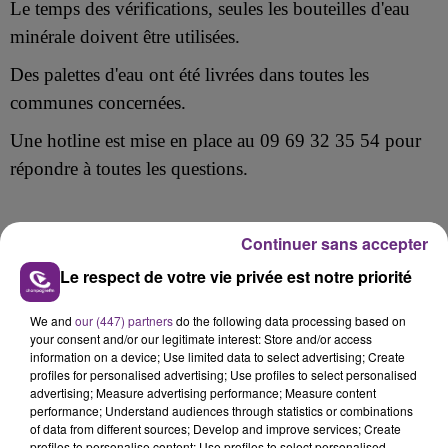
Le temps des vérifications, seules les bouteilles d'eau
minérale doivent être utilisées.
Des palettes d'eau ont été livrées dans toutes les
communes concernées.
Une hotline est mise en place au 09 69 32 35 54 pour
répondre à toutes les questions.
Continuer sans accepter
FIL D'ACTU
Le respect de votre vie privée est notre priorité
We and
our (447) partners
do the following data processing based on
your consent and/or our legitimate interest: Store and/or access
information on a device; Use limited data to select advertising; Create
profiles for personalised advertising; Use profiles to select personalised
advertising; Measure advertising performance; Measure content
performance; Understand audiences through statistics or combinations
of data from different sources; Develop and improve services; Create
profiles to personalise content; Use profiles to select personalised