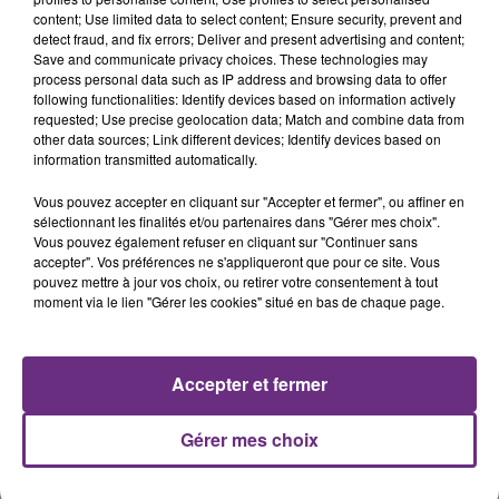
14h39
content; Use limited data to select content; Ensure security, prevent and
L'INSPECTION DU TRAVAIL RAPPELLE À
detect fraud, and fix errors; Deliver and present advertising and content;
Save and communicate privacy choices. These technologies may
L'ORDRE SUR LES CONDITIONS DE...
process personal data such as IP address and browsing data to offer
Alors que les dates de début des vendange 2026
following functionalities: Identify devices based on information actively
s'est avéré être plus précoce que prévu,
requested; Use precise geolocation data; Match and combine data from
other data sources; Link different devices; Identify devices based on
l'inspection du Travail en profite pour rappeler
information transmitted automatically.
les conditions de...
Vous pouvez accepter en cliquant sur "Accepter et fermer", ou affiner en
sélectionnant les finalités et/ou partenaires dans "Gérer mes choix".
Vous pouvez également refuser en cliquant sur "Continuer sans
accepter". Vos préférences ne s'appliqueront que pour ce site. Vous
pouvez mettre à jour vos choix, ou retirer votre consentement à tout
5 août 2026
moment via le lien "Gérer les cookies" situé en bas de chaque page.
UN FEU DE REMORQUE BLOQUE LA
CIRCULATION DANS LES ARDENNES
Un feu de remorque s'est déclaré ce mercredi en
Accepter et fermer
fin de matinée sur l'A34.
TITRES DIFFUSÉS
Gérer mes choix