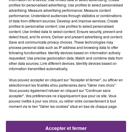
profiles for personalised advertising; Use profiles to select personalised
advertising; Measure advertising performance; Measure content
19h06
19h06
19h03
19h03
performance; Understand audiences through statistics or combinations
of data from different sources; Develop and improve services; Create
profiles to personalise content; Use profiles to select personalised
content; Use limited data to select content; Ensure security, prevent and
detect fraud, and fix errors; Deliver and present advertising and content;
Save and communicate privacy choices. These technologies may
process personal data such as IP address and browsing data to offer
following functionalities: Identify devices based on information actively
requested; Use precise geolocation data; Match and combine data from
other data sources; Link different devices; Identify devices based on
information transmitted automatically.
TAYLOR SWIFT
VIANNEY
Elizabeth Taylor
Je M'en Vais
Vous pouvez accepter en cliquant sur "Accepter et fermer", ou affiner en
sélectionnant les finalités et/ou partenaires dans "Gérer mes choix".
Vous pouvez également refuser en cliquant sur "Continuer sans
18h59
18h59
18h57
18h57
accepter". Vos préférences ne s'appliqueront que pour ce site. Vous
pouvez mettre à jour vos choix, ou retirer votre consentement à tout
moment via le lien "Gérer les cookies" situé en bas de chaque page.
Accepter et fermer