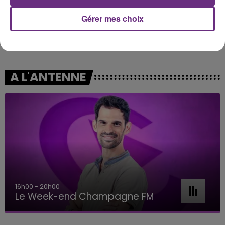
Gérer mes choix
SHAKIRA FEAT. BURNA BOY
PIERRE DE MAERE
Dai Dai
Je Pense A Vous
A L'ANTENNE
16h00 - 20h00
Le Week-end Champagne FM