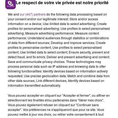
Le respect de votre vie privée est notre priorité
LE MAGASIN JOUÉCLUB DE REIMS FERME
We and
our (447) partners
do the following data processing based on
SES PORTES
your consent and/or our legitimate interest: Store and/or access
information on a device; Use limited data to select advertising; Create
C'était l'une des institutions du centre-ville
profiles for personalised advertising; Use profiles to select personalised
rémois. Le magasin JouéClub est contraint de
advertising; Measure advertising performance; Measure content
performance; Understand audiences through statistics or combinations
fermer ses portes.
TITRES DIFFUSÉS
of data from different sources; Develop and improve services; Create
profiles to personalise content; Use profiles to select personalised
content; Use limited data to select content; Ensure security, prevent and
detect fraud, and fix errors; Deliver and present advertising and content;
11h41
11h41
11h38
11h38
Save and communicate privacy choices. These technologies may
process personal data such as IP address and browsing data to offer
following functionalities: Identify devices based on information actively
requested; Use precise geolocation data; Match and combine data from
other data sources; Link different devices; Identify devices based on
information transmitted automatically.
Vous pouvez accepter en cliquant sur "Accepter et fermer", ou affiner en
sélectionnant les finalités et/ou partenaires dans "Gérer mes choix".
Vous pouvez également refuser en cliquant sur "Continuer sans
accepter". Vos préférences ne s'appliqueront que pour ce site. Vous
ORIA
TEDDY SWIMS
pouvez mettre à jour vos choix, ou retirer votre consentement à tout