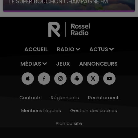
LE SUPER BOUCHON CHAMPAGNE FM
avec La Famille Champagne FM, à 8H10
ACCUEIL
RADIO
ACTUS
MÉDIAS
JEUX
ANNONCEURS
Contacts
Règlements
Recrutement
Mentions Légales
Gestion des cookies
Plan du site
7h00 - 12h00
LE WEEK-END CHAMPAGNE FM