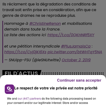
Ils réclament que la dégradation des conditions de
travail soit enfin prise en considération, afin que ce
genre de drames ne se reproduise plus.
Hommage à
#ChristineRenon
et mobilisations
demain dans toute la France.
La liste des actions ici :
https://t.co/0QKHNRf5XY
et une pétition intersyndicale
#PlusJamaisCa
:
https://t.co/Cyj0jKI6Xs
pic.twitter.com/btWHTqY5NA
— SNUipp-FSU (@leSNUtwitte)
October 2, 2019
FIL D'ACTUS
Continuer sans accepter
Le respect de votre vie privée est notre priorité
We and
our (447) partners
do the following data processing based on
your consent and/or our legitimate interest: Store and/or access