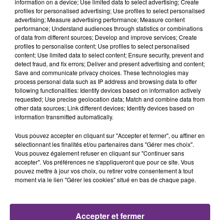
information on a device; Use limited data to select advertising; Create
profiles for personalised advertising; Use profiles to select personalised
advertising; Measure advertising performance; Measure content
performance; Understand audiences through statistics or combinations
of data from different sources; Develop and improve services; Create
profiles to personalise content; Use profiles to select personalised
JAMAIS SANS MON FRÈRE
content; Use limited data to select content; Ensure security, prevent and
Julien Fourel n'a plus donné signé de vie depuis 5
detect fraud, and fix errors; Deliver and present advertising and content;
mois. Sa sœur poursuit ses recherches pour le
Save and communicate privacy choices. These technologies may
process personal data such as IP address and browsing data to offer
retrouver.
following functionalities: Identify devices based on information actively
requested; Use precise geolocation data; Match and combine data from
other data sources; Link different devices; Identify devices based on
information transmitted automatically.
Vous pouvez accepter en cliquant sur "Accepter et fermer", ou affiner en
sélectionnant les finalités et/ou partenaires dans "Gérer mes choix".
Vous pouvez également refuser en cliquant sur "Continuer sans
LA CENTRALE NUCLÉAIRE DE CHOOZ
accepter". Vos préférences ne s'appliqueront que pour ce site. Vous
TOUJOURS À L'ARRÊT
pouvez mettre à jour vos choix, ou retirer votre consentement à tout
moment via le lien "Gérer les cookies" situé en bas de chaque page.
Cela fait déjà une semaine que la centrale
nucléaire ardennaise est à l'arrêt. Une situation
justifiée par la sécheresse intense qui est toujours
TITRES DIFFUSÉS
Accepter et fermer