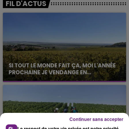
FIL D'ACTUS
SI TOUT LE MONDE FAIT ÇA, MOI L'ANNÉE
PROCHAINE JE VENDANGE EN...
La vendange en Champagne a débuté ce jeudi 6
août dans la commune de Montgueux (Aube). Du
jamais vu !
Continuer sans accepter
Le respect de votre vie privée est notre priorité