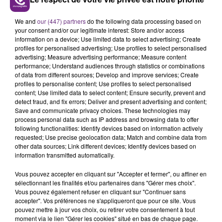
L'INSPECTION DU TRAVAIL RAPPELLE À
We and
our (447) partners
do the following data processing based on
L'ORDRE SUR LES CONDITIONS DE...
your consent and/or our legitimate interest: Store and/or access
Alors que les dates de début des vendange 2026
information on a device; Use limited data to select advertising; Create
profiles for personalised advertising; Use profiles to select personalised
s'est avéré être plus précoce que prévu,
advertising; Measure advertising performance; Measure content
l'inspection du Travail en profite pour rappeler
performance; Understand audiences through statistics or combinations
TITRES DIFFUSÉS
les conditions de...
of data from different sources; Develop and improve services; Create
profiles to personalise content; Use profiles to select personalised
content; Use limited data to select content; Ensure security, prevent and
3h08
3h08
3h04
3h04
detect fraud, and fix errors; Deliver and present advertising and content;
Save and communicate privacy choices. These technologies may
process personal data such as IP address and browsing data to offer
following functionalities: Identify devices based on information actively
requested; Use precise geolocation data; Match and combine data from
other data sources; Link different devices; Identify devices based on
information transmitted automatically.
Vous pouvez accepter en cliquant sur "Accepter et fermer", ou affiner en
sélectionnant les finalités et/ou partenaires dans "Gérer mes choix".
Vous pouvez également refuser en cliquant sur "Continuer sans
accepter". Vos préférences ne s'appliqueront que pour ce site. Vous
TAME IMPALA & JENNIE
ZARA LARSSON
pouvez mettre à jour vos choix, ou retirer votre consentement à tout
Dracula
Uncover
moment via le lien "Gérer les cookies" situé en bas de chaque page.