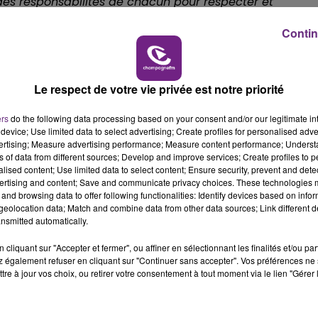
 des responsabilités de chacun pour respecter et
16h00 - 20h00
Contin
LE WEEK-END CHAMPAGNE FM
Le respect de votre vie privée est notre priorité
ers
do the following data processing based on your consent and/or our legitimate int
device; Use limited data to select advertising; Create profiles for personalised adver
vertising; Measure advertising performance; Measure content performance; Unders
ns of data from different sources; Develop and improve services; Create profiles to 
alised content; Use limited data to select content; Ensure security, prevent and detect
ertising and content; Save and communicate privacy choices. These technologies
and browsing data to offer following functionalities: Identify devices based on infor
eolocation data; Match and combine data from other data sources; Link different de
LE MAGASIN JOUÉCLUB DE REIMS FERME
nsmitted automatically.
SES PORTES
cliquant sur "Accepter et fermer", ou affiner en sélectionnant les finalités et/ou pa
C'était l'une des institutions du centre-ville
 également refuser en cliquant sur "Continuer sans accepter". Vos préférences ne 
rémois. Le magasin JouéClub est contraint de
tre à jour vos choix, ou retirer votre consentement à tout moment via le lien "Gérer 
fermer ses portes.