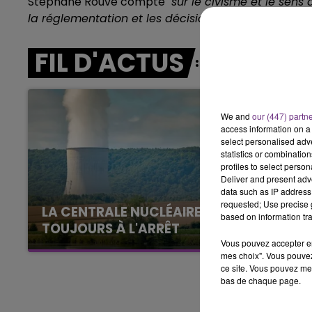
Stéphane Rouvé
compte "
sur le civisme et le sens
la
réglementation et les décisions de justic
e".
11h00 - 16h00
LE WEEK-END CHAMPAGNE FM
FIL D'ACTUS
We and
our (447) partn
access information on a 
select personalised ad
statistics or combinatio
profiles to select person
Deliver and present adv
data such as IP address 
requested; Use precise g
LA CENTRALE NUCLÉAIRE DE CHOOZ
based on information tra
TOUJOURS À L'ARRÊT
Vous pouvez accepter en 
Cela fait déjà une semaine que la centrale
mes choix". Vous pouvez
nucléaire ardennaise est à l'arrêt. Une situation
ce site. Vous pouvez met
justifiée par la sécheresse intense qui est
bas de chaque page.
toujours présente.