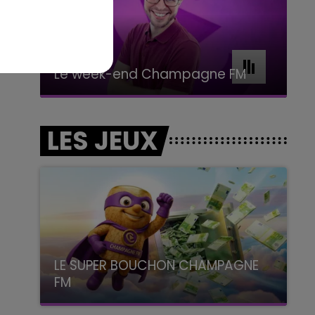
11h00 - 16h00
Le week-end Champagne FM
LES JEUX
LE SUPER BOUCHON CHAMPAGNE
FM
avec La Famille Champagne FM, à 8H10