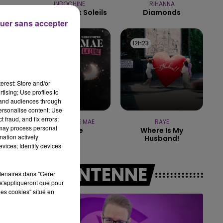
INDOCHINE
RIHANNA
Les Nouveaux Soleils
Diamonds
7h00 - 11h00
uer sans accepter
BEST OF
12h26
12h26
12h23
12h23
erest: Store and/or
tising; Use profiles to
tand audiences through
personalise content; Use
 fraud, and fix errors;
CHRISTOPHE MAE
RAYE
 may process personal
La Lune
Where Is My
mation actively
Husband!
vices; Identify devices
A L'ANTENNE
rtenaires dans "Gérer
s'appliqueront que pour
les cookies" situé en