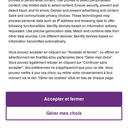
content; Use limited data to select content; Ensure security, prevent and
20h36
detect fraud, and fix errors; Deliver and present advertising and content;
SI TOUT LE MONDE FAIT ÇA, MOI L'ANNÉE
Save and communicate privacy choices. These technologies may
PROCHAINE JE VENDANGE EN...
process personal data such as IP address and browsing data to offer
following functionalities: Identify devices based on information actively
La vendange en Champagne a débuté ce jeudi 6
requested; Use precise geolocation data; Match and combine data from
août dans la commune de Montgueux (Aube). Du
other data sources; Link different devices; Identify devices based on
information transmitted automatically.
jamais vu !
Vous pouvez accepter en cliquant sur "Accepter et fermer", ou affiner en
sélectionnant les finalités et/ou partenaires dans "Gérer mes choix".
Vous pouvez également refuser en cliquant sur "Continuer sans
accepter". Vos préférences ne s'appliqueront que pour ce site. Vous
pouvez mettre à jour vos choix, ou retirer votre consentement à tout
moment via le lien "Gérer les cookies" situé en bas de chaque page.
14h39
L'INSPECTION DU TRAVAIL RAPPELLE À
L'ORDRE SUR LES CONDITIONS DE...
Accepter et fermer
Alors que les dates de début des vendange 2026
s'est avéré être plus précoce que prévu,
Gérer mes choix
l'inspection du Travail en profite pour rappeler
TITRES DIFFUSÉS
les conditions de...