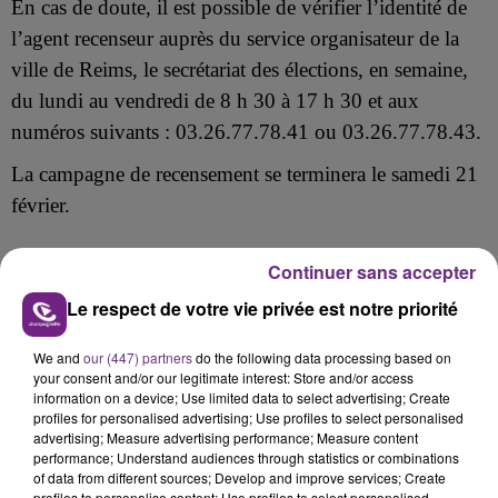
En cas de doute, il est possible de vérifier l’identité de
l’agent recenseur auprès du service organisateur de la
ville de Reims, le secrétariat des élections, en semaine,
du lundi au vendredi de 8 h 30 à 17 h 30 et aux
numéros suivants : 03.26.77.78.41 ou 03.26.77.78.43.
La campagne de recensement se terminera le samedi 21
février.
Continuer sans accepter
Le respect de votre vie privée est notre priorité
FIL D'ACTU
We and
our (447) partners
do the following data processing based on
your consent and/or our legitimate interest: Store and/or access
information on a device; Use limited data to select advertising; Create
profiles for personalised advertising; Use profiles to select personalised
advertising; Measure advertising performance; Measure content
performance; Understand audiences through statistics or combinations
of data from different sources; Develop and improve services; Create
profiles to personalise content; Use profiles to select personalised