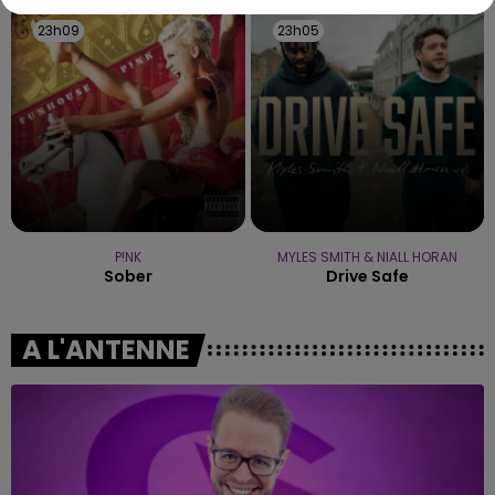
23h09
23h09
23h05
23h05
P!NK
MYLES SMITH & NIALL HORAN
Sober
Drive Safe
A L'ANTENNE