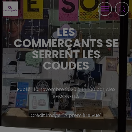
LES
COMMERÇANTS SE
SERRENT LES
COUDES
Publié : 10 novembre 2020 à 14h00 par Alex
SEMONELLA
Crédit image:
"A première vue"