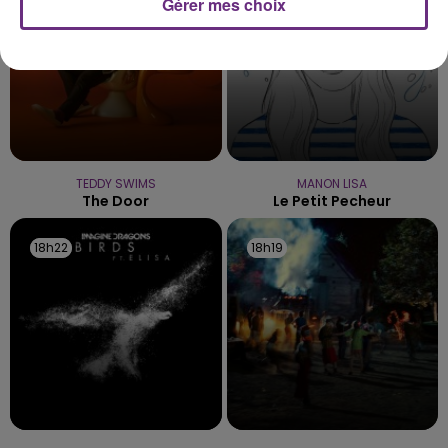
Gérer mes choix
TEDDY SWIMS
MANON LISA
The Door
Le Petit Pecheur
18h22
18h22
18h19
18h19