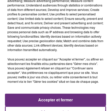
L'INSPECTION DU TRAVAIL RAPPELLE À
advertising; Measure advertising performance; Measure content
performance; Understand audiences through statistics or combinations
L'ORDRE SUR LES CONDITIONS DE...
of data from different sources; Develop and improve services; Create
Alors que les dates de début des vendange 2026
profiles to personalise content; Use profiles to select personalised
s'est avéré être plus précoce que prévu,
content; Use limited data to select content; Ensure security, prevent and
detect fraud, and fix errors; Deliver and present advertising and content;
l'inspection du Travail en profite pour rappeler
Save and communicate privacy choices. These technologies may
les conditions de...
process personal data such as IP address and browsing data to offer
following functionalities: Identify devices based on information actively
requested; Use precise geolocation data; Match and combine data from
other data sources; Link different devices; Identify devices based on
information transmitted automatically.
Vous pouvez accepter en cliquant sur "Accepter et fermer", ou affiner en
UN FEU DE REMORQUE BLOQUE LA
sélectionnant les finalités et/ou partenaires dans "Gérer mes choix".
CIRCULATION DANS LES ARDENNES
Vous pouvez également refuser en cliquant sur "Continuer sans
accepter". Vos préférences ne s'appliqueront que pour ce site. Vous
Un feu de remorque s'est déclaré ce mercredi en
pouvez mettre à jour vos choix, ou retirer votre consentement à tout
fin de matinée sur l'A34.
moment via le lien "Gérer les cookies" situé en bas de chaque page.
TITRES DIFFUSÉS
Accepter et fermer
18h28
18h28
18h26
18h26