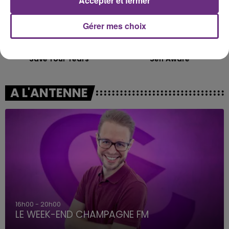
Accepter et fermer
Gérer mes choix
THE WEEKND
TEMPER CITY
Save Your Tears
Self Aware
A L'ANTENNE
16h00 - 20h00
LE WEEK-END CHAMPAGNE FM