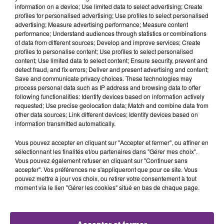
TITRES DIFFUSÉS
information on a device; Use limited data to select advertising; Create
profiles for personalised advertising; Use profiles to select personalised
advertising; Measure advertising performance; Measure content
performance; Understand audiences through statistics or combinations
4h47
4h47
4h44
4h44
of data from different sources; Develop and improve services; Create
profiles to personalise content; Use profiles to select personalised
content; Use limited data to select content; Ensure security, prevent and
detect fraud, and fix errors; Deliver and present advertising and content;
Save and communicate privacy choices. These technologies may
process personal data such as IP address and browsing data to offer
following functionalities: Identify devices based on information actively
requested; Use precise geolocation data; Match and combine data from
other data sources; Link different devices; Identify devices based on
information transmitted automatically.
BENSON BOONE
ANGELE & JUSTICE
Vous pouvez accepter en cliquant sur "Accepter et fermer", ou affiner en
The Time Of My Life
What You Want
sélectionnant les finalités et/ou partenaires dans "Gérer mes choix".
Vous pouvez également refuser en cliquant sur "Continuer sans
accepter". Vos préférences ne s'appliqueront que pour ce site. Vous
4h41
4h41
4h37
4h37
pouvez mettre à jour vos choix, ou retirer votre consentement à tout
moment via le lien "Gérer les cookies" situé en bas de chaque page.