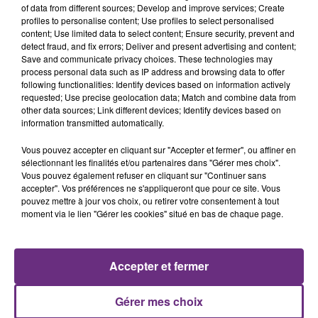
of data from different sources; Develop and improve services; Create
profiles to personalise content; Use profiles to select personalised
content; Use limited data to select content; Ensure security, prevent and
detect fraud, and fix errors; Deliver and present advertising and content;
Save and communicate privacy choices. These technologies may
process personal data such as IP address and browsing data to offer
following functionalities: Identify devices based on information actively
JOHN LEGEND
MYLES SMITH & NIALL HORAN
requested; Use precise geolocation data; Match and combine data from
All Of Me
Drive Safe
other data sources; Link different devices; Identify devices based on
information transmitted automatically.
9h55
9h55
9h53
9h53
Vous pouvez accepter en cliquant sur "Accepter et fermer", ou affiner en
sélectionnant les finalités et/ou partenaires dans "Gérer mes choix".
Vous pouvez également refuser en cliquant sur "Continuer sans
accepter". Vos préférences ne s'appliqueront que pour ce site. Vous
pouvez mettre à jour vos choix, ou retirer votre consentement à tout
moment via le lien "Gérer les cookies" situé en bas de chaque page.
Accepter et fermer
THE VERVE
MANON LISA
Bitter Sweet Symphony
Le Petit Pecheur
Gérer mes choix