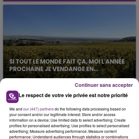
son véhicule après une collision avec un poids
lourd. Très grièvement blessée, la jeune femme
de 20 ans a été...
SI TOUT LE MONDE FAIT ÇA, MOI L'ANNÉE
PROCHAINE JE VENDANGE EN...
La vendange en Champagne a débuté ce jeudi 6
août dans la commune de Montgueux (Aube). Du
Continuer sans accepter
jamais vu !
TITRES DIFFUSÉS
Le respect de votre vie privée est notre priorité
We and
our (447) partners
do the following data processing based on
your consent and/or our legitimate interest: Store and/or access
10h07
10h07
10h04
10h04
information on a device; Use limited data to select advertising; Create
profiles for personalised advertising; Use profiles to select personalised
advertising; Measure advertising performance; Measure content
performance; Understand audiences through statistics or combinations