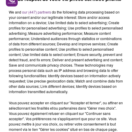
LE MAGASIN JOUÉCLUB DE REIMS FERME
SES PORTES
We and
our (447) partners
do the following data processing based on
C'était l'une des institutions du centre-ville
your consent and/or our legitimate interest: Store and/or access
information on a device; Use limited data to select advertising; Create
rémois. Le magasin JouéClub est contraint de
profiles for personalised advertising; Use profiles to select personalised
fermer ses portes.
advertising; Measure advertising performance; Measure content
TITRES DIFFUSÉS
performance; Understand audiences through statistics or combinations
of data from different sources; Develop and improve services; Create
profiles to personalise content; Use profiles to select personalised
21h19
21h19
21h16
21h16
content; Use limited data to select content; Ensure security, prevent and
detect fraud, and fix errors; Deliver and present advertising and content;
Save and communicate privacy choices. These technologies may
process personal data such as IP address and browsing data to offer
following functionalities: Identify devices based on information actively
requested; Use precise geolocation data; Match and combine data from
other data sources; Link different devices; Identify devices based on
information transmitted automatically.
Vous pouvez accepter en cliquant sur "Accepter et fermer", ou affiner en
sélectionnant les finalités et/ou partenaires dans "Gérer mes choix".
Vous pouvez également refuser en cliquant sur "Continuer sans
DUA LIPA
ORIA
accepter". Vos préférences ne s'appliqueront que pour ce site. Vous
Houdini
Soiree Mondaine
pouvez mettre à jour vos choix, ou retirer votre consentement à tout
moment via le lien "Gérer les cookies" situé en bas de chaque page.