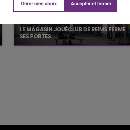
Gérer mes choix
Accepter et fermer
7h00 - 11h00
FM
BEST OF
LE MAGASIN JOUÉCLUB DE REIMS FERME
SES PORTES
C'était l'une des institutions du centre-ville
rémois. Le magasin JouéClub est contraint de
fermer ses portes.