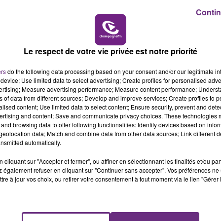
Contin
16h00 - 20h00
LE WEEK-END CHAMPAGNE FM
Le respect de votre vie privée est notre priorité
ers
do the following data processing based on your consent and/or our legitimate int
device; Use limited data to select advertising; Create profiles for personalised adver
vertising; Measure advertising performance; Measure content performance; Unders
ns of data from different sources; Develop and improve services; Create profiles to 
alised content; Use limited data to select content; Ensure security, prevent and detect
ertising and content; Save and communicate privacy choices. These technologies
and browsing data to offer following functionalities: Identify devices based on infor
eolocation data; Match and combine data from other data sources; Link different de
nsmitted automatically.
cliquant sur "Accepter et fermer", ou affiner en sélectionnant les finalités et/ou pa
 également refuser en cliquant sur "Continuer sans accepter". Vos préférences ne 
tre à jour vos choix, ou retirer votre consentement à tout moment via le lien "Gérer 