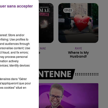
uer sans accepter
7h00 - 11h00
12h26
12h26
12h23
12h23
BEST OF
erest: Store and/or
tising; Use profiles to
tand audiences through
personalise content; Use
CHRISTOPHE MAE
RAYE
 fraud, and fix errors;
La Lune
Where Is My
Husband!
 may process personal
mation actively
vices; Identify devices
A L'ANTENNE
rtenaires dans "Gérer
s'appliqueront que pour
les cookies" situé en