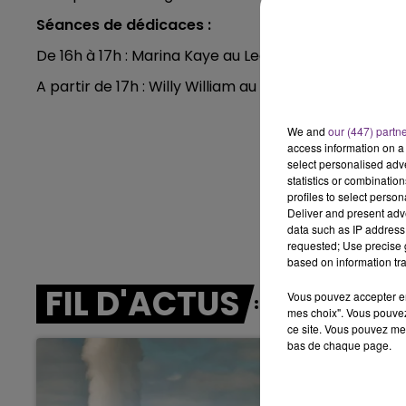
Séances de dédicaces :
11h00 - 16h00
LE WEEK-END CHAMPAGNE FM
De 16h à 17h : Marina Kaye au Leclerc de Pierry
A partir de 17h : Willy William au Carrefour d'Epernay
We and
our (447) partn
access information on a 
select personalised ad
statistics or combinatio
profiles to select person
Deliver and present adv
data such as IP address 
requested; Use precise g
based on information tra
FIL D'ACTUS
Vous pouvez accepter en 
mes choix". Vous pouvez
ce site. Vous pouvez met
bas de chaque page.