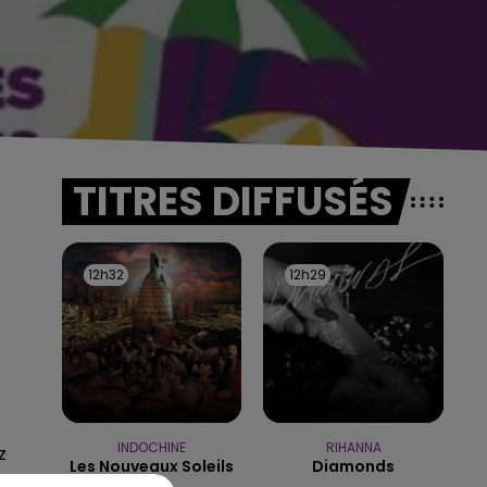
TITRES DIFFUSÉS
12h32
12h32
12h29
12h29
INDOCHINE
RIHANNA
z
Les Nouveaux Soleils
Diamonds