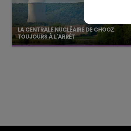
16h00 - 20h00
agne FM
Le Week-end Champagne 
LA CENTRALE NUCLÉAIRE DE CHOOZ
TOUJOURS À L'ARRÊT
Cela fait déjà une semaine que la centrale
nucléaire ardennaise est à l'arrêt. Une situation
justifiée par la sécheresse intense qui est
toujours présente.