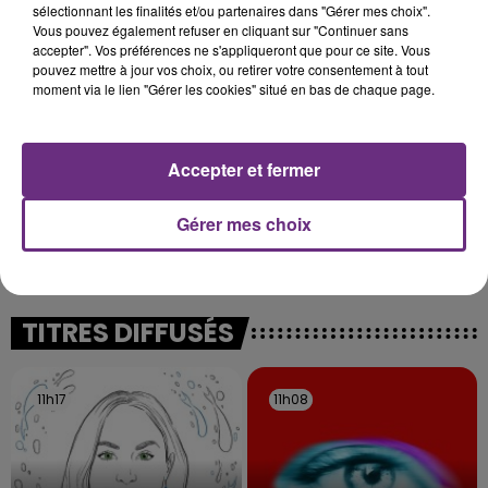
sélectionnant les finalités et/ou partenaires dans "Gérer mes choix".
nucléaire ardennaise est à l'arrêt. Une situation
Vous pouvez également refuser en cliquant sur "Continuer sans
justifiée par la sécheresse intense qui est toujours
accepter". Vos préférences ne s'appliqueront que pour ce site. Vous
présente.
pouvez mettre à jour vos choix, ou retirer votre consentement à tout
moment via le lien "Gérer les cookies" situé en bas de chaque page.
Accepter et fermer
LE MAGASIN JOUÉCLUB DE REIMS FERME
Gérer mes choix
SES PORTES
C'était l'une des institutions du centre-ville
rémois. Le magasin JouéClub est contraint de
fermer ses portes.
TITRES DIFFUSÉS
11h17
11h17
11h08
11h08