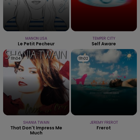
MANON LISA
TEMPER CITY
Le Petit Pecheur
Self Aware
11h04
11h04
11h02
11h02
SHANIA TWAIN
JEREMY FREROT
That Don't Impress Me
Frerot
Much