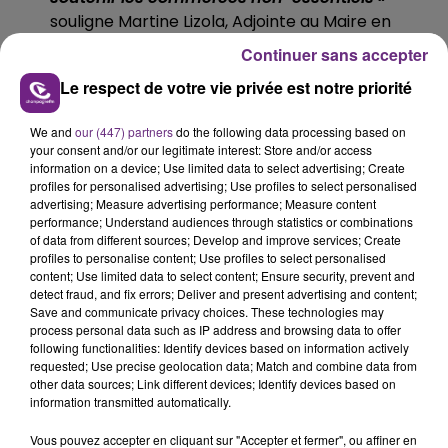
souligne Martine Lizola, Adjointe au Maire en
charge du centre-ville, du commerce et de
Continuer sans accepter
l'artisanat. Ces chèques de relance seront
Le respect de votre vie privée est notre priorité
également utilisables en ligne et pendant le
confinement.
We and
our (447) partners
do the following data processing based on
your consent and/or our legitimate interest: Store and/or access
FIL D'ACTUS
information on a device; Use limited data to select advertising; Create
profiles for personalised advertising; Use profiles to select personalised
advertising; Measure advertising performance; Measure content
performance; Understand audiences through statistics or combinations
of data from different sources; Develop and improve services; Create
profiles to personalise content; Use profiles to select personalised
content; Use limited data to select content; Ensure security, prevent and
detect fraud, and fix errors; Deliver and present advertising and content;
Save and communicate privacy choices. These technologies may
process personal data such as IP address and browsing data to offer
following functionalities: Identify devices based on information actively
requested; Use precise geolocation data; Match and combine data from
other data sources; Link different devices; Identify devices based on
LA CENTRALE NUCLÉAIRE DE CHOOZ
information transmitted automatically.
TOUJOURS À L'ARRÊT
Cela fait déjà une semaine que la centrale
Vous pouvez accepter en cliquant sur "Accepter et fermer", ou affiner en