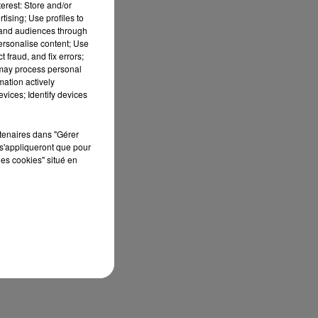
erest: Store and/or
tising; Use profiles to
tand audiences through
personalise content; Use
 fraud, and fix errors;
 may process personal
mation actively
vices; Identify devices
rtenaires dans "Gérer
s'appliqueront que pour
les cookies" situé en