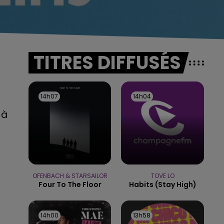
TITRES DIFFUSÉS
1
14h07
14h07
14h04
14h04
 à
OFENBACH & STARSAILOR
TOVE LO
Four To The Floor
Habits (stay High)
14h00
14h00
13h58
13h58