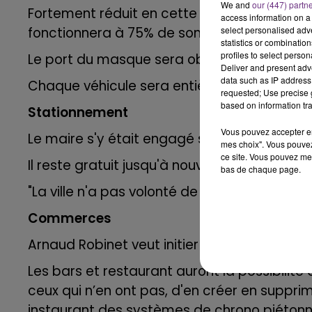
We and
our (447) partn
Fortement réduit en cette période de confi
access information on a 
select personalised ad
fonctionnera à 75% de son organisation norm
statistics or combinatio
profiles to select person
Le port du masque sera obligatoire.
Deliver and present adv
data such as IP address 
Chaque véhicule sera entièrement désinfect
requested; Use precise g
based on information tra
Stationnement
Vous pouvez accepter en 
Le maire s'y était engagé sur notre antenne
mes choix". Vous pouvez
ce site. Vous pouvez met
Il reste gratuit jusqu'à nouvel ordre.
bas de chaque page.
"La ville n'a pas volonté de pénaliser les ré
Commerces
Arnaud Robinet veut initier un "choc de con
Les bars et restaurant auront la possibilité 
ceux qui n’en ont pas, d'en créer en suppr
instaurant des systèmes de chrono piétonni