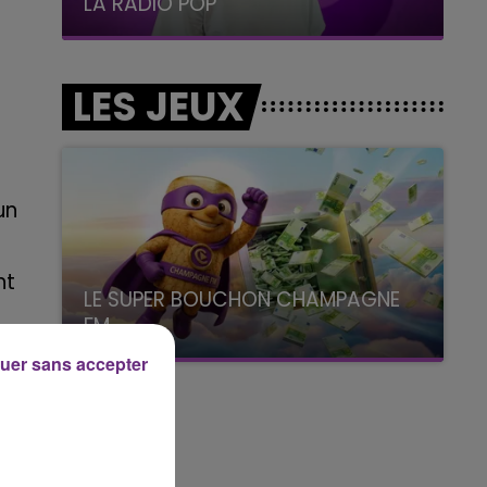
CHAMPAGNE FM
LES JEUX
un
nt
LE SUPER BOUCHON CHAMPAGNE
FM
avec La Famille Champagne FM, à 8H10
uer sans accepter