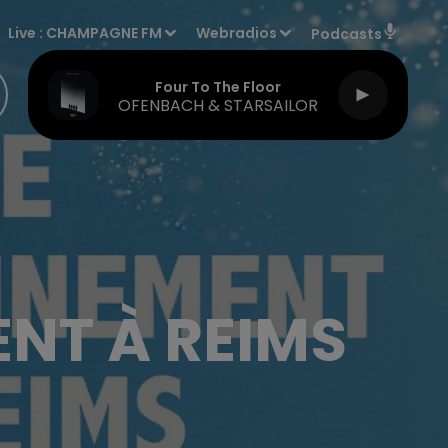
Live :
CHAMPAGNE FM
Webradios
Podcasts
Four To The Floor
OFENBACH & STARSAILOR
ENT À REIMS