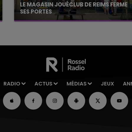
LE MAGASIN JOUÉCLUB DE REIMS FERME
SES PORTES
C'était l'une des institutions du centre-ville
rémois. Le magasin JouéClub est contraint de
fermer ses portes.
RADIO
ACTUS
MÉDIAS
JEUX
AN