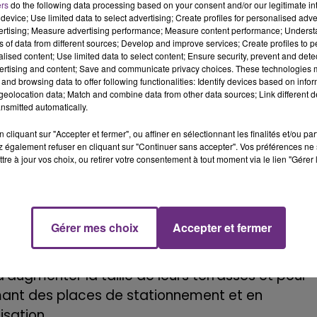
ers
do the following data processing based on your consent and/or our legitimate int
nement, le réseau de transport Citura
device; Use limited data to select advertising; Create profiles for personalised adver
vertising; Measure advertising performance; Measure content performance; Unders
ale dès lundi 11 mai.
ns of data from different sources; Develop and improve services; Create profiles to 
alised content; Use limited data to select content; Ensure security, prevent and detect
ertising and content; Save and communicate privacy choices. These technologies
and browsing data to offer following functionalities: Identify devices based on infor
é tous les jours.
eolocation data; Match and combine data from other data sources; Link different de
nsmitted automatically.
cliquant sur "Accepter et fermer", ou affiner en sélectionnant les finalités et/ou pa
.
 également refuser en cliquant sur "Continuer sans accepter". Vos préférences ne 
tre à jour vos choix, ou retirer votre consentement à tout moment via le lien "Gérer 
mois qui vont faire revivre les commerces".
Gérer mes choix
Accepter et fermer
sommation" de 4 millions d’euros.
d’augmenter la taille de leurs terrasses et pour
imant des places de stationnement et en
sation.