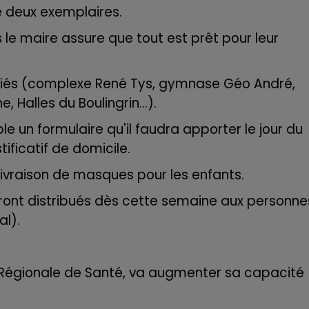
 deux exemplaires.
15h00 - 19h00
LE CLUB CHAMPAGNE FM
s le maire assure que tout est prêt pour leur
entifiés (complexe René Tys, gymnase Géo André,
Halles du Boulingrin...).
le un formulaire qu'il faudra apporter le jour du
stificatif de domicile.
ivraison de masques pour les enfants.
ront distribués dès cette semaine aux personne
al).
 Régionale de Santé, va augmenter sa capacité
19h15 - 20h00