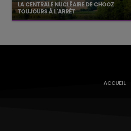
LA CENTRALE NUCLÉAIRE DE CHOOZ
TOUJOURS À L'ARRÊT
Cela fait déjà une semaine que la centrale
nucléaire ardennaise est à l'arrêt. Une situation
justifiée par la sécheresse intense qui est
toujours présente.
ACCUEIL