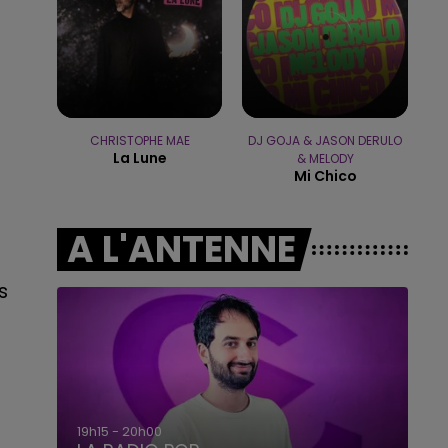
19h00 - 19h15
LA POP MACHINE - CHAMPAGNE FM
CHRISTOPHE MAE
DJ GOJA & JASON DERULO
La Lune
& MELODY
Mi Chico
A L'ANTENNE
s
5h00 - 6h00
LE BEST OF DE LA FAMILLE