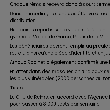
Chaque rémois recevra donc à court terme
14h00 - 15h00
LA RADIO POP
Dans l'immédiat, ils n'ont pas été livrés mai
distribution.
Huit points répartis sur la ville ont été id
gymnase Vasco de Gama, Prieur de la Marne, 
Les bénéficiaires devront remplir au préalab
retrait, ainsi qu'une pièce d'identité et un ju
Arnaud Robinet a également confirmé une l
En attendant, des masques chirurgicaux se
les plus vulnérables (2000 personnes au tot
Tests
Le CHU de Reims, en accord avec l'Agence
pour passer à 8 000 tests par semaine.
19h00 - 19h15