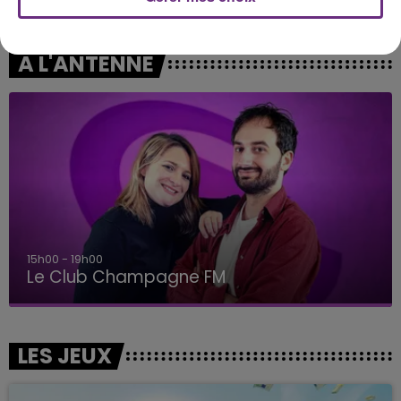
La Lune
They Don't Care About Us
A L'ANTENNE
15h00 - 19h00
Le Club Champagne FM
LES JEUX