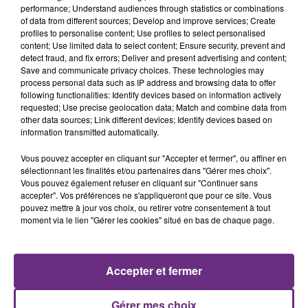
performance; Understand audiences through statistics or combinations
of data from different sources; Develop and improve services; Create
profiles to personalise content; Use profiles to select personalised
content; Use limited data to select content; Ensure security, prevent and
detect fraud, and fix errors; Deliver and present advertising and content;
Save and communicate privacy choices. These technologies may
process personal data such as IP address and browsing data to offer
following functionalities: Identify devices based on information actively
BEBE REXHA
SHAWN MENDES & CAMILA
requested; Use precise geolocation data; Match and combine data from
New Religion
CABELLO
other data sources; Link different devices; Identify devices based on
Senorita
information transmitted automatically.
Vous pouvez accepter en cliquant sur "Accepter et fermer", ou affiner en
8h05
8h05
7h58
7h58
sélectionnant les finalités et/ou partenaires dans "Gérer mes choix".
Vous pouvez également refuser en cliquant sur "Continuer sans
accepter". Vos préférences ne s'appliqueront que pour ce site. Vous
pouvez mettre à jour vos choix, ou retirer votre consentement à tout
moment via le lien "Gérer les cookies" situé en bas de chaque page.
Accepter et fermer
CHRISTOPHE MAE
MICHAEL JACKSON
Gérer mes choix