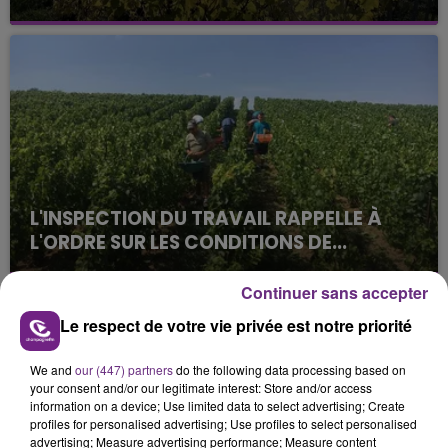
La vendange en Champagne a débuté ce jeudi 6
août dans la commune de Montgueux (Aube). Du
jamais vu !
L'INSPECTION DU TRAVAIL RAPPELLE À
L'ORDRE SUR LES CONDITIONS DE...
Alors que les dates de début des vendange 2026
s'est avéré être plus précoce que prévu,
Continuer sans accepter
l'inspection du Travail en profite pour rappeler
Le respect de votre vie privée est notre priorité
TITRES DIFFUSÉS
les conditions de...
We and
our (447) partners
do the following data processing based on
your consent and/or our legitimate interest: Store and/or access
8h14
8h14
8h11
8h11
information on a device; Use limited data to select advertising; Create
profiles for personalised advertising; Use profiles to select personalised
advertising; Measure advertising performance; Measure content