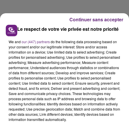
Continuer sans accepter
Le respect de votre vie privée est notre priorité
We and
our (447) partners
do the following data processing based on
your consent and/or our legitimate interest: Store and/or access
information on a device; Use limited data to select advertising; Create
FIL D'ACTUS
profiles for personalised advertising; Use profiles to select personalised
advertising; Measure advertising performance; Measure content
performance; Understand audiences through statistics or combinations
of data from different sources; Develop and improve services; Create
profiles to personalise content; Use profiles to select personalised
content; Use limited data to select content; Ensure security, prevent and
detect fraud, and fix errors; Deliver and present advertising and content;
Save and communicate privacy choices. These technologies may
process personal data such as IP address and browsing data to offer
following functionalities: Identify devices based on information actively
requested; Use precise geolocation data; Match and combine data from
other data sources; Link different devices; Identify devices based on
LA CENTRALE NUCLÉAIRE DE CHOOZ
information transmitted automatically.
TOUJOURS À L'ARRÊT