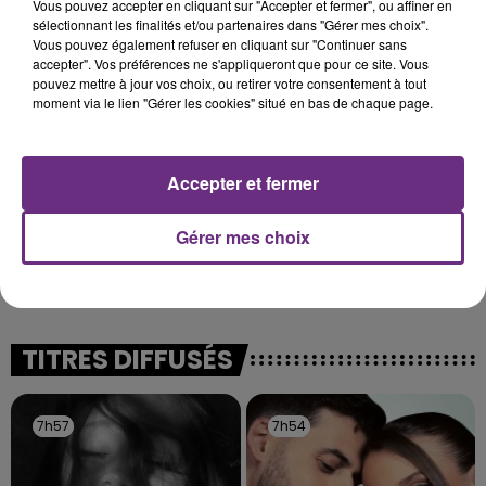
Vous pouvez accepter en cliquant sur "Accepter et fermer", ou affiner en
Cela fait déjà une semaine que la centrale
sélectionnant les finalités et/ou partenaires dans "Gérer mes choix".
nucléaire ardennaise est à l'arrêt. Une situation
Vous pouvez également refuser en cliquant sur "Continuer sans
accepter". Vos préférences ne s'appliqueront que pour ce site. Vous
justifiée par la sécheresse intense qui est toujours
pouvez mettre à jour vos choix, ou retirer votre consentement à tout
présente.
moment via le lien "Gérer les cookies" situé en bas de chaque page.
Accepter et fermer
LE MAGASIN JOUÉCLUB DE REIMS FERME
Gérer mes choix
SES PORTES
C'était l'une des institutions du centre-ville
rémois. Le magasin JouéClub est contraint de
fermer ses portes.
TITRES DIFFUSÉS
7h57
7h57
7h54
7h54