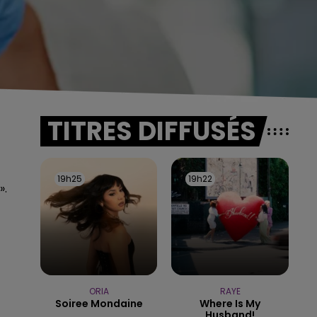
TITRES DIFFUSÉS
19h25
19h25
19h22
19h22
».
ORIA
RAYE
Soiree Mondaine
Where Is My
Husband!