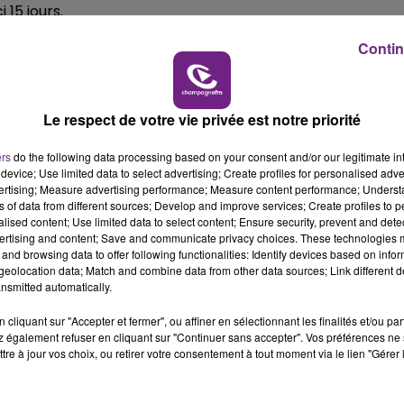
5h00 - 6h00
15 jours.
LE BEST OF DE LA FAMILLE
CHAMPAGNE FM
Contin
de l’ensemble des professionnels et des citoyens de not
Le respect de votre vie privée est notre priorité
 monde économique a besoin actuellement d’un certain
la confiance vis-à-vis de leurs salariés ».
ers
do the following data processing based on your consent and/or our legitimate int
device; Use limited data to select advertising; Create profiles for personalised adver
tests seront vendus sans bénéfice.
vertising; Measure advertising performance; Measure content performance; Unders
ns of data from different sources; Develop and improve services; Create profiles to 
alised content; Use limited data to select content; Ensure security, prevent and detect
ertising and content; Save and communicate privacy choices. These technologies
and browsing data to offer following functionalities: Identify devices based on infor
g », une application, que l’on installe volontairement sur
eolocation data; Match and combine data from other data sources; Link different de
nsmitted automatically.
es malades, qui vous avez fréquenté.
d que « la contrainte c’est le confinement. Le tracking
cliquant sur "Accepter et fermer", ou affiner en sélectionnant les finalités et/ou pa
 également refuser en cliquant sur "Continuer sans accepter". Vos préférences ne 
e l’épidémie », même s’il reconnaît qu’il faudra un certain
tre à jour vos choix, ou retirer votre consentement à tout moment via le lien "Gérer 
isation des données individuelles.
sibilité d’isoler dans des hôtels, les malades présentant