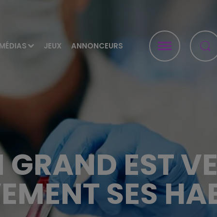
MÉDIAS
JEUX
ANNONCEURS
N GRAND EST VE
EMENT SES HA