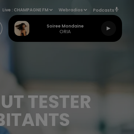
Live :
CHAMPAGNE FM
Webradios
Podcasts
Soiree Mondaine
ORIA
UT TESTER
BITANTS