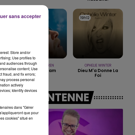
6h00 - 10h00
LA FAMILLE
uer sans accepter
19h20
19h20
19h12
19h12
re
erest: Store and/or
tising; Use profiles to
tand audiences through
ALEX WARREN
OPHELIE WINTER
personalise content; Use
Fever Dream
Dieu M'a Donne La
 fraud, and fix errors;
Foi
 may process personal
mation actively
vices; Identify devices
A L'ANTENNE
rtenaires dans "Gérer
s'appliqueront que pour
les cookies" situé en