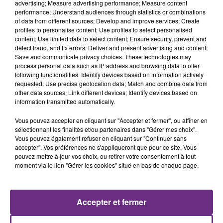
advertising; Measure advertising performance; Measure content
performance; Understand audiences through statistics or combinations
of data from different sources; Develop and improve services; Create
profiles to personalise content; Use profiles to select personalised
content; Use limited data to select content; Ensure security, prevent and
detect fraud, and fix errors; Deliver and present advertising and content;
Save and communicate privacy choices. These technologies may
process personal data such as IP address and browsing data to offer
7 août 2026
following functionalities: Identify devices based on information actively
LA CENTRALE NUCLÉAIRE DE CHOOZ
requested; Use precise geolocation data; Match and combine data from
TOUJOURS À L'ARRÊT
other data sources; Link different devices; Identify devices based on
Cela fait déjà une semaine que la centrale
information transmitted automatically.
nucléaire ardennaise est à l'arrêt. Une situation
Vous pouvez accepter en cliquant sur "Accepter et fermer", ou affiner en
justifiée par la sécheresse intense qui est toujours
sélectionnant les finalités et/ou partenaires dans "Gérer mes choix".
présente.
Vous pouvez également refuser en cliquant sur "Continuer sans
accepter". Vos préférences ne s'appliqueront que pour ce site. Vous
pouvez mettre à jour vos choix, ou retirer votre consentement à tout
moment via le lien "Gérer les cookies" situé en bas de chaque page.
7 août 2026
LE MAGASIN JOUÉCLUB DE REIMS FERME
Accepter et fermer
SES PORTES