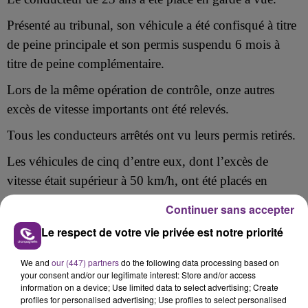
Présenté au tribunal, son véhicule a été confisqué à titre
de peine principale et son permis suspendu 6 mois à
titre de peine complémentaire.
Lors de la même opération
de contrôle, onze autres
excès de vitesse importants ont été relevés.
Tous les conducteurs arrêtés ont vu leurs permis retirés.
Les véhicules de cinq d’entre eux, dont l’excès de
vitesse était supérieur à 50 km/h, ont été placés en
fourrière.
Continuer sans accepter
Le respect de votre vie privée est notre priorité
We and
our (447) partners
do the following data processing based on
FIL D'ACTU
your consent and/or our legitimate interest: Store and/or access
information on a device; Use limited data to select advertising; Create
profiles for personalised advertising; Use profiles to select personalised