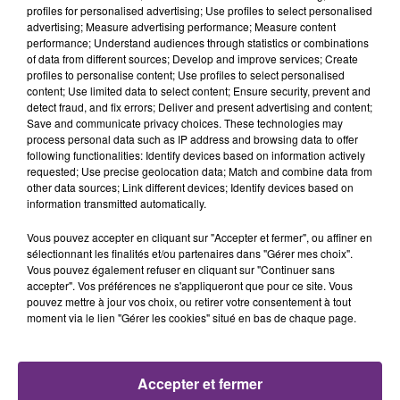
profiles for personalised advertising; Use profiles to select personalised
advertising; Measure advertising performance; Measure content
4h02
4h02
4h00
4h00
performance; Understand audiences through statistics or combinations
of data from different sources; Develop and improve services; Create
profiles to personalise content; Use profiles to select personalised
content; Use limited data to select content; Ensure security, prevent and
detect fraud, and fix errors; Deliver and present advertising and content;
Save and communicate privacy choices. These technologies may
process personal data such as IP address and browsing data to offer
following functionalities: Identify devices based on information actively
requested; Use precise geolocation data; Match and combine data from
other data sources; Link different devices; Identify devices based on
information transmitted automatically.
INDOCHINE
ALEX WARREN
J'ai Demande A La Lune
Fever Dream
Vous pouvez accepter en cliquant sur "Accepter et fermer", ou affiner en
sélectionnant les finalités et/ou partenaires dans "Gérer mes choix".
Vous pouvez également refuser en cliquant sur "Continuer sans
3h56
3h56
3h54
3h54
accepter". Vos préférences ne s'appliqueront que pour ce site. Vous
pouvez mettre à jour vos choix, ou retirer votre consentement à tout
moment via le lien "Gérer les cookies" situé en bas de chaque page.
Accepter et fermer