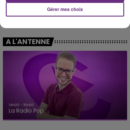
Gérer mes choix
ANOTR & 54 ULTRA
AMEL BENT
Talk To You
1,2,3
A L'ANTENNE
14h00 - 15h00
La Radio Pop