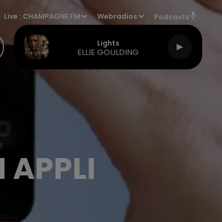
Live :
CHAMPAGNE FM
Webradios
Podcasts
Lights
ELLIE GOULDING
N APPLI