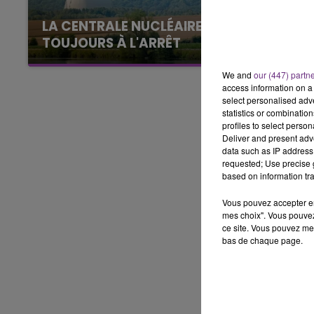
7h00 - 12h00
LE WEEK-END CHAMPAGNE FM
LA CENTRALE NUCLÉAIRE DE CHOOZ
TOUJOURS À L'ARRÊT
Cela fait déjà une semaine que la centrale
We and
our (447) partn
nucléaire ardennaise est à l'arrêt. Une situation
access information on a 
justifiée par la sécheresse intense qui est
select personalised ad
toujours présente.
statistics or combinatio
profiles to select person
Deliver and present adv
data such as IP address 
requested; Use precise g
based on information tra
Vous pouvez accepter en 
mes choix". Vous pouvez
ce site. Vous pouvez met
bas de chaque page.
7h00 - 12h00
GNE FM
LE WEEK-END CHAMPAGNE F