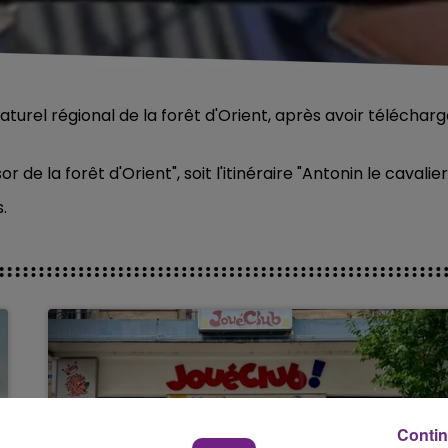
turel régional de la forêt d'Orient, après avoir téléchar
r de la forêt d'Orient", soit l'itinéraire "Antonin le cavalier
.
Contin