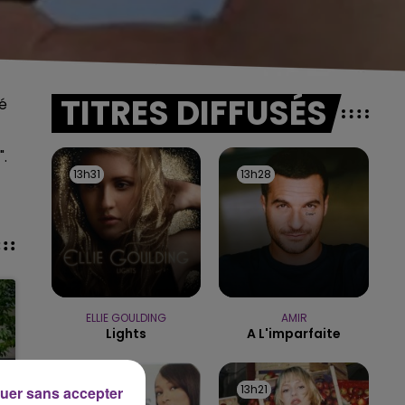
TITRES DIFFUSÉS
gé
".
13h31
13h31
13h28
13h28
ELLIE GOULDING
AMIR
Lights
A L'imparfaite
13h24
13h24
13h21
13h21
uer sans accepter