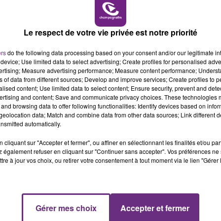
16h00 - 20h00
LE WEEK-END CHAMPAGNE FM
LE MAGASIN JOUÉCLUB DE REIMS FERME
SES PORTES
Le respect de votre vie privée est notre priorité
C'était l'une des institutions du centre-ville
ers
do the following data processing based on your consent and/or our legitimate int
rémois. Le magasin JouéClub est contraint de
device; Use limited data to select advertising; Create profiles for personalised adver
fermer ses portes.
vertising; Measure advertising performance; Measure content performance; Unders
ns of data from different sources; Develop and improve services; Create profiles to 
alised content; Use limited data to select content; Ensure security, prevent and detect
ertising and content; Save and communicate privacy choices. These technologies
and browsing data to offer following functionalities: Identify devices based on infor
eolocation data; Match and combine data from other data sources; Link different de
nsmitted automatically.
cliquant sur "Accepter et fermer", ou affiner en sélectionnant les finalités et/ou pa
 également refuser en cliquant sur "Continuer sans accepter". Vos préférences ne 
tre à jour vos choix, ou retirer votre consentement à tout moment via le lien "Gérer 
16h00 - 20h00
Gérer mes choix
Accepter et fermer
M
LE WEEK-END CHAMPAGNE FM