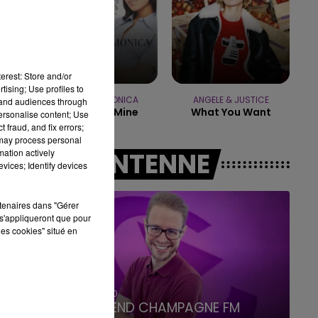
7h00 - 12h00
LE WEEK-END CHAMPAGNE FM
erest: Store and/or
tising; Use profiles to
BRANDY & MONICA
ANGELE & JUSTICE
tand audiences through
The Boy Is Mine
What You Want
personalise content; Use
 fraud, and fix errors;
 may process personal
mation actively
A L'ANTENNE
vices; Identify devices
rtenaires dans "Gérer
s'appliqueront que pour
les cookies" situé en
7h00 - 12h00
LE WEEK-END CHAMPAGNE FM