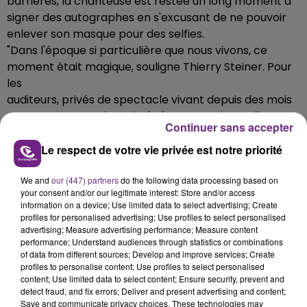
barrières, la chanteuse est restée un long moment à
signer des autographes en s'excusant de ne pouvoir
enlever son masque pour des selfies.
"Dans l'époque si particulière que nous vivons, ce
moment était magique, souligne Thierry Steiner. Pour
les
auditeurs, privés de spectacle vivant depuis des mois
et pour Louane qui est si généreuse et aime tellement
Continuer sans accepter
ce contact avec le public. Evidemment, en temps
normal, nous aurions prévu une jauge de plusieurs
Le respect de votre vie privée est notre priorité
centaines
de personnes pour une artiste de cette qualité. La
We and
our (447) partners
do the following data processing based on
your consent and/or our legitimate interest: Store and/or access
bonne nouvelle c'est que la centaine de spectateurs
information on a device; Use limited data to select advertising; Create
présents
profiles for personalised advertising; Use profiles to select personalised
ont vécu une expérience exceptionnelle."
advertising; Measure advertising performance; Measure content
performance; Understand audiences through statistics or combinations
of data from different sources; Develop and improve services; Create
profiles to personalise content; Use profiles to select personalised
content; Use limited data to select content; Ensure security, prevent and
detect fraud, and fix errors; Deliver and present advertising and content;
Save and communicate privacy choices. These technologies may