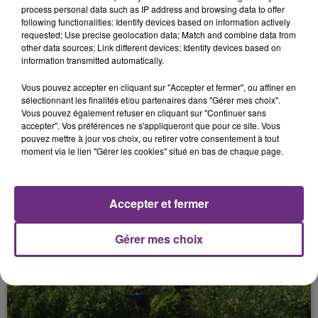
FIL D'ACTUS
process personal data such as IP address and browsing data to offer
following functionalities: Identify devices based on information actively
requested; Use precise geolocation data; Match and combine data from
other data sources; Link different devices; Identify devices based on
information transmitted automatically.
Vous pouvez accepter en cliquant sur "Accepter et fermer", ou affiner en
sélectionnant les finalités et/ou partenaires dans "Gérer mes choix".
Vous pouvez également refuser en cliquant sur "Continuer sans
accepter". Vos préférences ne s'appliqueront que pour ce site. Vous
pouvez mettre à jour vos choix, ou retirer votre consentement à tout
moment via le lien "Gérer les cookies" situé en bas de chaque page.
SI TOUT LE MONDE FAIT ÇA, MOI L'ANNÉE
PROCHAINE JE VENDANGE EN...
La vendange en Champagne a débuté ce jeudi 6
Accepter et fermer
août dans la commune de Montgueux (Aube). Du
jamais vu !
Gérer mes choix