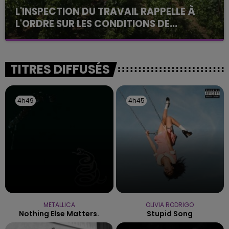
L'INSPECTION DU TRAVAIL RAPPELLE À
L'ORDRE SUR LES CONDITIONS DE...
Alors que les dates de début des vendange 2026
s'est avéré être plus précoce que prévu,
l'inspection du Travail en profite pour rappeler
TITRES DIFFUSÉS
les conditions de...
4h49
4h49
4h45
4h45
METALLICA
OLIVIA RODRIGO
Nothing Else Matters.
Stupid Song