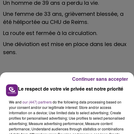
Un homme de 39 ans a perdu la vie.
Une femme de 33 ans, grièvement blessée, a
été héliportée au CHU de Reims.
La route est fermée à la circulation.
Une déviation est mise en place dans les deux
sens.
Continuer sans accepter
Le respect de votre vie privée est notre priorité
FIL D'ACTU
We and
our (447) partners
do the following data processing based on
your consent and/or our legitimate interest: Store and/or access
information on a device; Use limited data to select advertising; Create
profiles for personalised advertising; Use profiles to select personalised
advertising; Measure advertising performance; Measure content
performance; Understand audiences through statistics or combinations