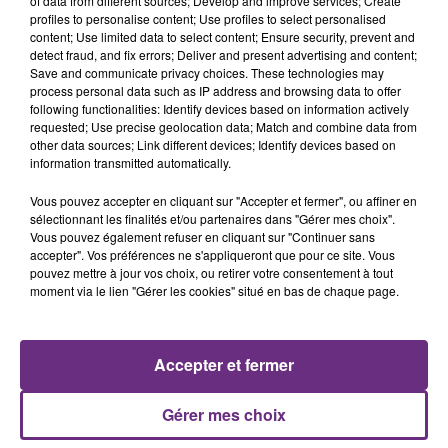
of data from different sources; Develop and improve services; Create
profiles to personalise content; Use profiles to select personalised
content; Use limited data to select content; Ensure security, prevent and
7 août 2026
detect fraud, and fix errors; Deliver and present advertising and content;
LA CENTRALE NUCLÉAIRE DE CHOOZ
Save and communicate privacy choices. These technologies may
process personal data such as IP address and browsing data to offer
TOUJOURS À L'ARRÊT
following functionalities: Identify devices based on information actively
Cela fait déjà une semaine que la centrale
requested; Use precise geolocation data; Match and combine data from
nucléaire ardennaise est à l'arrêt. Une situation
other data sources; Link different devices; Identify devices based on
information transmitted automatically.
justifiée par la sécheresse intense qui est toujours
présente.
Vous pouvez accepter en cliquant sur "Accepter et fermer", ou affiner en
sélectionnant les finalités et/ou partenaires dans "Gérer mes choix".
Vous pouvez également refuser en cliquant sur "Continuer sans
accepter". Vos préférences ne s'appliqueront que pour ce site. Vous
pouvez mettre à jour vos choix, ou retirer votre consentement à tout
moment via le lien "Gérer les cookies" situé en bas de chaque page.
7 août 2026
LE MAGASIN JOUÉCLUB DE REIMS FERME
SES PORTES
Accepter et fermer
C'était l'une des institutions du centre-ville
rémois. Le magasin JouéClub est contraint de
Gérer mes choix
fermer ses portes.
TITRES DIFFUSÉS