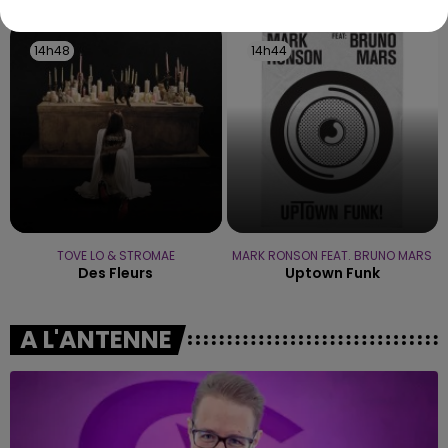
14h48
14h48
14h44
14h44
TOVE LO & STROMAE
MARK RONSON FEAT. BRUNO MARS
Des Fleurs
Uptown Funk
A L'ANTENNE