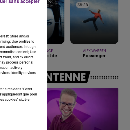
uer sans accepter
23h41
23h41
23h38
23h38
10h00 - 14h00
LE TICKET DE CAISSE
erest: Store and/or
tising; Use profiles to
tand audiences through
EVANESCENCE
ALEX WARREN
personalise content; Use
Bring Me To Life
Passenger
 fraud, and fix errors;
 may process personal
mation actively
A L'ANTENNE
vices; Identify devices
rtenaires dans "Gérer
s'appliqueront que pour
les cookies" situé en
14h00 - 15h00