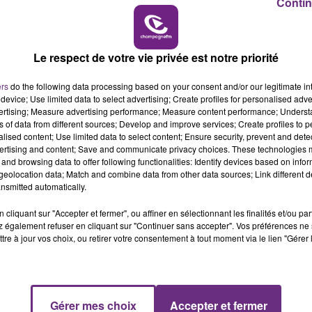
Contin
6h00 - 10h00
L'INSPECTION DU TRAVAIL RAPPELLE À
LA FAMILLE
Le respect de votre vie privée est notre priorité
L'ORDRE SUR LES CONDITIONS DE...
Alors que les dates de début des vendange
ers
do the following data processing based on your consent and/or our legitimate int
2026 s'est avéré être plus précoce que prévu,
device; Use limited data to select advertising; Create profiles for personalised adver
l'inspection du Travail en profite pour rappeler
vertising; Measure advertising performance; Measure content performance; Unders
ns of data from different sources; Develop and improve services; Create profiles to 
les conditions de...
alised content; Use limited data to select content; Ensure security, prevent and detect
ertising and content; Save and communicate privacy choices. These technologies
and browsing data to offer following functionalities: Identify devices based on infor
eolocation data; Match and combine data from other data sources; Link different de
nsmitted automatically.
cliquant sur "Accepter et fermer", ou affiner en sélectionnant les finalités et/ou pa
 également refuser en cliquant sur "Continuer sans accepter". Vos préférences ne 
tre à jour vos choix, ou retirer votre consentement à tout moment via le lien "Gérer 
Gérer mes choix
Accepter et fermer
10h00 - 14h00