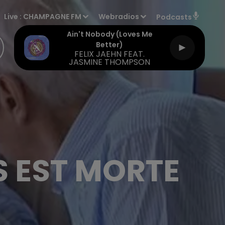
Live :
CHAMPAGNE FM
Webradios
Podcasts
Ain't Nobody (loves Me
Better)
FELIX JAEHN FEAT.
JASMINE THOMPSON
S EST MORTE