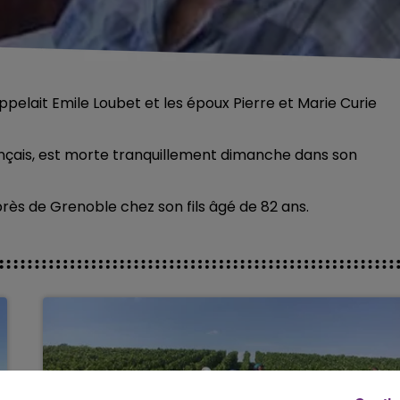
ppelait Emile Loubet et les époux Pierre et Marie Curie
ançais, est morte tranquillement dimanche dans son
t près de Grenoble chez son fils âgé de 82 ans.