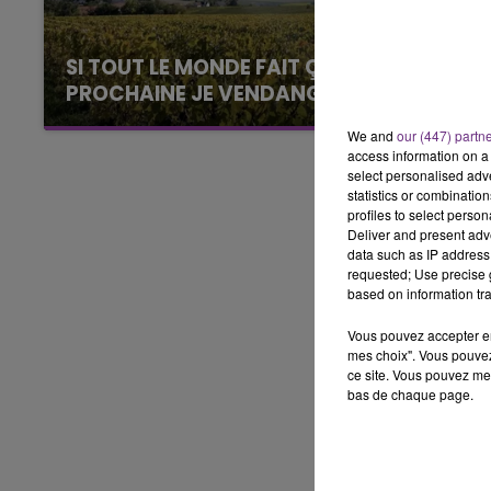
5h00 - 6h00
LE BEST OF DE LA FAMILLE
SI TOUT LE MONDE FAIT ÇA, MOI L'ANNÉE
CHAMPAGNE FM
PROCHAINE JE VENDANGE EN...
La vendange en Champagne a débuté ce jeudi
We and
our (447) partn
6 août dans la commune de Montgueux (Aube).
access information on a 
Du jamais vu !
select personalised ad
statistics or combinatio
profiles to select person
Deliver and present adv
data such as IP address 
requested; Use precise g
based on information tra
Vous pouvez accepter en 
mes choix". Vous pouvez
ce site. Vous pouvez met
bas de chaque page.
LE
6h00 - 10h00