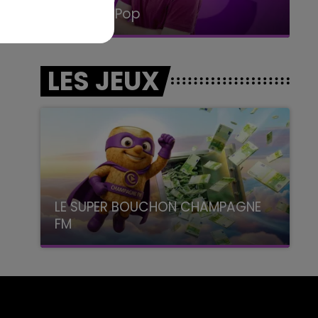
La Radio Pop
LES JEUX
LE SUPER BOUCHON CHAMPAGNE
FM
avec La Famille Champagne FM, à 8H10