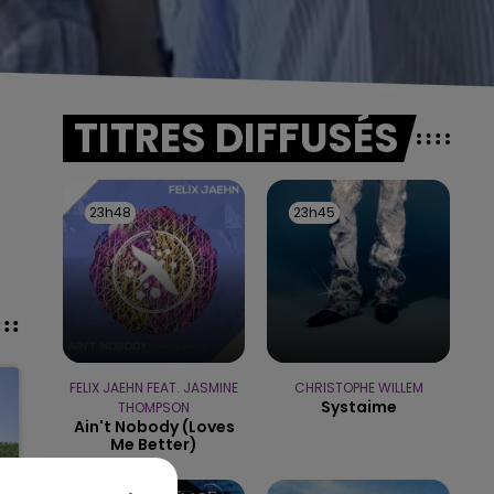
TITRES DIFFUSÉS
23h48
23h48
23h45
23h45
FELIX JAEHN FEAT. JASMINE
CHRISTOPHE WILLEM
Systaime
THOMPSON
Ain't Nobody (loves
Me Better)