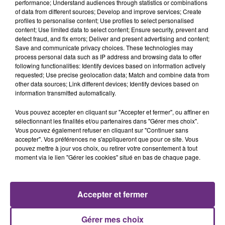
performance; Understand audiences through statistics or combinations
of data from different sources; Develop and improve services; Create
profiles to personalise content; Use profiles to select personalised
content; Use limited data to select content; Ensure security, prevent and
detect fraud, and fix errors; Deliver and present advertising and content;
Save and communicate privacy choices. These technologies may
process personal data such as IP address and browsing data to offer
following functionalities: Identify devices based on information actively
requested; Use precise geolocation data; Match and combine data from
ALEX WARREN
MARGUERITE
other data sources; Link different devices; Identify devices based on
Fever Dream
Les Filles, Les Meufs
information transmitted automatically.
14h07
14h07
14h04
14h04
Vous pouvez accepter en cliquant sur "Accepter et fermer", ou affiner en
sélectionnant les finalités et/ou partenaires dans "Gérer mes choix".
Vous pouvez également refuser en cliquant sur "Continuer sans
accepter". Vos préférences ne s'appliqueront que pour ce site. Vous
pouvez mettre à jour vos choix, ou retirer votre consentement à tout
moment via le lien "Gérer les cookies" situé en bas de chaque page.
Accepter et fermer
OFENBACH & STARSAILOR
TOVE LO
Gérer mes choix
Four To The Floor
Habits (stay High)