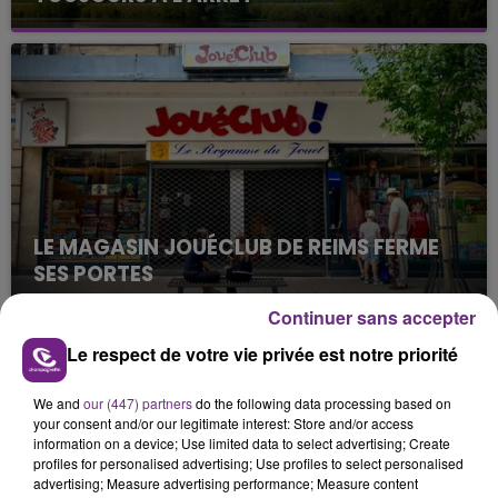
Cela fait déjà une semaine que la centrale
nucléaire ardennaise est à l'arrêt. Une situation
justifiée par la sécheresse intense qui est toujours
présente.
LE MAGASIN JOUÉCLUB DE REIMS FERME
SES PORTES
C'était l'une des institutions du centre-ville
Continuer sans accepter
rémois. Le magasin JouéClub est contraint de
Le respect de votre vie privée est notre priorité
fermer ses portes.
TITRES DIFFUSÉS
We and
our (447) partners
do the following data processing based on
your consent and/or our legitimate interest: Store and/or access
14h19
14h19
14h15
14h15
information on a device; Use limited data to select advertising; Create
profiles for personalised advertising; Use profiles to select personalised
advertising; Measure advertising performance; Measure content