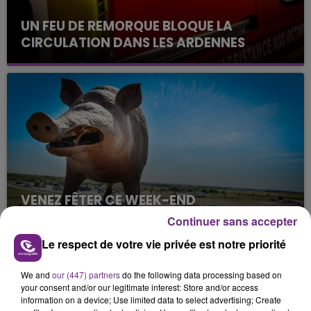
UN FEU DE REMORQUE BLOQUE LA
CIRCULATION DANS LES ARDENNES
Un feu de remorque s'est déclaré ce mercredi en
fin de matinée sur l'A34.
VENEZ FÊTER CE WEEK-END
L'ANNIVERSAIRE DE WOINIC
Continuer sans accepter
Ce samedi 8 août sera un grand jour :
Le respect de votre vie privée est notre priorité
l'anniversaire du plus gros sanglier du monde.
Une fête est donc organisée et vous êtes tous
TITRES DIFFUSÉS
We and
our (447) partners
do the following data processing based on
conviés !
your consent and/or our legitimate interest: Store and/or access
information on a device; Use limited data to select advertising; Create