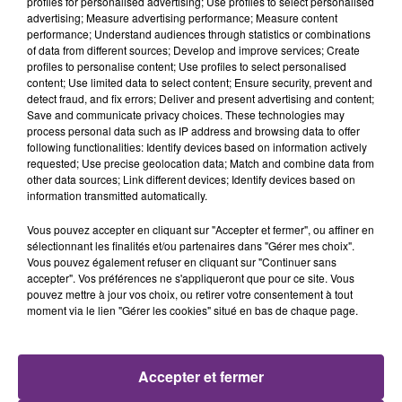
profiles for personalised advertising; Use profiles to select personalised
8h13
8h13
8h10
8h10
advertising; Measure advertising performance; Measure content
performance; Understand audiences through statistics or combinations
of data from different sources; Develop and improve services; Create
profiles to personalise content; Use profiles to select personalised
content; Use limited data to select content; Ensure security, prevent and
detect fraud, and fix errors; Deliver and present advertising and content;
Save and communicate privacy choices. These technologies may
process personal data such as IP address and browsing data to offer
following functionalities: Identify devices based on information actively
requested; Use precise geolocation data; Match and combine data from
other data sources; Link different devices; Identify devices based on
information transmitted automatically.
TAYLOR SWIFT
MAROON 5
I Knew It, I Knew You
What Lovers Do
Vous pouvez accepter en cliquant sur "Accepter et fermer", ou affiner en
sélectionnant les finalités et/ou partenaires dans "Gérer mes choix".
8h05
8h05
7h58
7h58
Vous pouvez également refuser en cliquant sur "Continuer sans
accepter". Vos préférences ne s'appliqueront que pour ce site. Vous
pouvez mettre à jour vos choix, ou retirer votre consentement à tout
moment via le lien "Gérer les cookies" situé en bas de chaque page.
Accepter et fermer