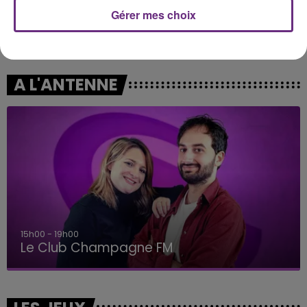
Gérer mes choix
JEREMY FREROT
OLIVIA DEAN
Frerot
So Easy (to Fall In Love)
A L'ANTENNE
15h00 - 19h00
Le Club Champagne FM