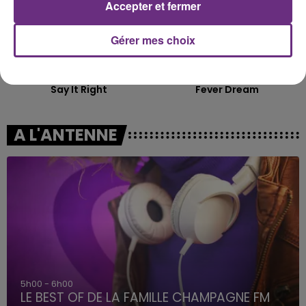
Accepter et fermer
Gérer mes choix
NELLY FURTADO
ALEX WARREN
Say It Right
Fever Dream
A L'ANTENNE
5h00 - 6h00
LE BEST OF DE LA FAMILLE CHAMPAGNE FM