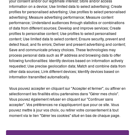
your consent and/or our legitimate interest: Store and/or access
TITRES DIFFUSÉS
information on a device; Use limited data to select advertising; Create
profiles for personalised advertising; Use profiles to select personalised
advertising; Measure advertising performance; Measure content
performance; Understand audiences through statistics or combinations
15h44
15h44
15h42
15h42
of data from different sources; Develop and improve services; Create
profiles to personalise content; Use profiles to select personalised
content; Use limited data to select content; Ensure security, prevent and
detect fraud, and fix errors; Deliver and present advertising and content;
Save and communicate privacy choices. These technologies may
process personal data such as IP address and browsing data to offer
following functionalities: Identify devices based on information actively
requested; Use precise geolocation data; Match and combine data from
other data sources; Link different devices; Identify devices based on
information transmitted automatically.
Vous pouvez accepter en cliquant sur "Accepter et fermer", ou affiner en
KELLY CLARKSON
JULIEN LIEB
Stronger
Dis-Moi Ou
sélectionnant les finalités et/ou partenaires dans "Gérer mes choix".
Vous pouvez également refuser en cliquant sur "Continuer sans
accepter". Vos préférences ne s'appliqueront que pour ce site. Vous
15h38
15h38
15h36
15h36
pouvez mettre à jour vos choix, ou retirer votre consentement à tout
moment via le lien "Gérer les cookies" situé en bas de chaque page.