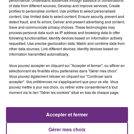
performance; Understand audiences through statistics or combinations
of data from different sources; Develop and improve services; Create
profiles to personalise content; Use profiles to select personalised
content; Use limited data to select content; Ensure security, prevent and
detect fraud, and fix errors; Deliver and present advertising and content;
Save and communicate privacy choices. These technologies may
process personal data such as IP address and browsing data to offer
following functionalities: Identify devices based on information actively
requested; Use precise geolocation data; Match and combine data from
DJO
ALEX WARREN
End Of Beginning
Fever Dream
other data sources; Link different devices; Identify devices based on
information transmitted automatically.
6h30
6h30
6h26
6h26
Vous pouvez accepter en cliquant sur "Accepter et fermer", ou affiner en
sélectionnant les finalités et/ou partenaires dans "Gérer mes choix".
Vous pouvez également refuser en cliquant sur "Continuer sans
accepter". Vos préférences ne s'appliqueront que pour ce site. Vous
pouvez mettre à jour vos choix, ou retirer votre consentement à tout
moment via le lien "Gérer les cookies" situé en bas de chaque page.
Accepter et fermer
ALICIA KEYS
BENSON BOONE
Girl On Fire
The Time Of My Life
Gérer mes choix