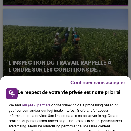
La vendange en Champagne a débuté ce jeudi 6
août dans la commune de Montgueux (Aube). Du
jamais vu !
L'INSPECTION DU TRAVAIL RAPPELLE À
L'ORDRE SUR LES CONDITIONS DE...
Alors que les dates de début des vendange 2026
Continuer sans accepter
s'est avéré être plus précoce que prévu,
l'inspection du Travail en profite pour rappeler
Le respect de votre vie privée est notre priorité
TITRES DIFFUSÉS
les conditions de...
We and
our (447) partners
do the following data processing based on
your consent and/or our legitimate interest: Store and/or access
6h38
6h38
6h35
6h35
information on a device; Use limited data to select advertising; Create
profiles for personalised advertising; Use profiles to select personalised
advertising; Measure advertising performance; Measure content