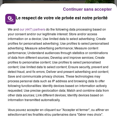
présente.
Continuer sans accepter
Le respect de votre vie privée est notre priorité
We and
our (447) partners
do the following data processing based on
your consent and/or our legitimate interest: Store and/or access
LE MAGASIN JOUÉCLUB DE REIMS FERME
information on a device; Use limited data to select advertising; Create
profiles for personalised advertising; Use profiles to select personalised
SES PORTES
advertising; Measure advertising performance; Measure content
C'était l'une des institutions du centre-ville
performance; Understand audiences through statistics or combinations
of data from different sources; Develop and improve services; Create
rémois. Le magasin JouéClub est contraint de
profiles to personalise content; Use profiles to select personalised
fermer ses portes.
content; Use limited data to select content; Ensure security, prevent and
TITRES DIFFUSÉS
detect fraud, and fix errors; Deliver and present advertising and content;
Save and communicate privacy choices. These technologies may
process personal data such as IP address and browsing data to offer
13h46
13h46
13h42
13h42
following functionalities: Identify devices based on information actively
requested; Use precise geolocation data; Match and combine data from
other data sources; Link different devices; Identify devices based on
information transmitted automatically.
Vous pouvez accepter en cliquant sur "Accepter et fermer", ou affiner en
sélectionnant les finalités et/ou partenaires dans "Gérer mes choix".