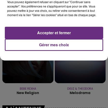
Vous pouvez également refuser en cliquant sur "Continuer sans
accepter". Vos préférences ne s'appliqueront que pour ce site. Vous
pouvez mettre à jour vos choix, ou retirer votre consentement à tout
moment via le lien "Gérer les cookies" situé en bas de chaque page.
ARIANA GRANDE
GIMS
Hate That I Made You Love
Est-Ce Que Tu M'aimes ?
Me
Accepter et fermer
13h39
13h39
13h36
13h36
Gérer mes choix
BEBE REXHA
DISIZ & THEODORA
New Religion
Melodrama