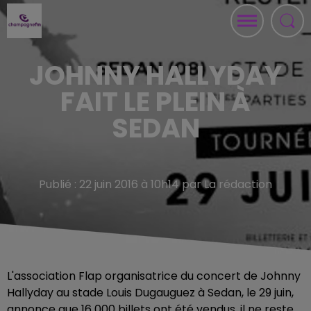
JOHNNY HALLYDAY
FAIT LE PLEIN À
SEDAN
Publié : 22 juin 2016 à 10h14 par La rédaction
L'association Flap organisatrice du concert de Johnny
Hallyday au stade Louis Dugauguez à Sedan, le 29 juin,
annonce que 16 000 billets ont été vendus, il ne reste