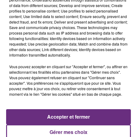
of data from different sources; Develop and improve services; Create
profiles to personalise content; Use profiles to select personalised
content; Use limited data to select content; Ensure security, prevent and
detect fraud, and fix errors; Deliver and present advertising and content;
Save and communicate privacy choices. These technologies may
process personal data such as IP address and browsing data to offer
following functionalities: Identify devices based on information actively
ANGELE & JUSTICE
ZAHO & MC SOLAAR
requested; Use precise geolocation data; Match and combine data from
What You Want
Comme Caroline
other data sources; Link different devices; Identify devices based on
information transmitted automatically.
10h04
10h04
10h00
10h00
Vous pouvez accepter en cliquant sur "Accepter et fermer", ou affiner en
sélectionnant les finalités et/ou partenaires dans "Gérer mes choix".
Vous pouvez également refuser en cliquant sur "Continuer sans
accepter". Vos préférences ne s'appliqueront que pour ce site. Vous
pouvez mettre à jour vos choix, ou retirer votre consentement à tout
moment via le lien "Gérer les cookies" situé en bas de chaque page.
Accepter et fermer
NIRVANA
SHAKIRA FEAT. BURNA BOY
Come As You Are
Dai Dai
Gérer mes choix