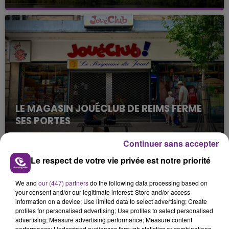
Cela fait déjà une semaine que la centrale
nucléaire ardennaise est à l'arrêt. Une situation
justifiée par la sécheresse intense qui est toujours
présente.
LE MAGASIN JOUÉCLUB DE REIMS FERME
SES PORTES
C'était l'une des institutions du centre-ville
Continuer sans accepter
rémois. Le magasin JouéClub est contraint de
fermer ses portes.
Le respect de votre vie privée est notre priorité
TITRES DIFFUSÉS
We and
our (447) partners
do the following data processing based on
your consent and/or our legitimate interest: Store and/or access
10h13
10h13
10h07
10h07
information on a device; Use limited data to select advertising; Create
profiles for personalised advertising; Use profiles to select personalised
advertising; Measure advertising performance; Measure content
performance; Understand audiences through statistics or combinations