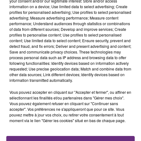
your consent and/or our legitimate interest: Store and/or access
l'inspection du Travail en profite pour rappeler
TITRES DIFFUSÉS
information on a device; Use limited data to select advertising; Create
les conditions de...
profiles for personalised advertising; Use profiles to select personalised
advertising; Measure advertising performance; Measure content
performance; Understand audiences through statistics or combinations
1h42
1h42
1h39
1h39
of data from different sources; Develop and improve services; Create
profiles to personalise content; Use profiles to select personalised
content; Use limited data to select content; Ensure security, prevent and
detect fraud, and fix errors; Deliver and present advertising and content;
Save and communicate privacy choices. These technologies may
process personal data such as IP address and browsing data to offer
following functionalities: Identify devices based on information actively
requested; Use precise geolocation data; Match and combine data from
other data sources; Link different devices; Identify devices based on
information transmitted automatically.
Vous pouvez accepter en cliquant sur "Accepter et fermer", ou affiner en
TAYLOR SWIFT
AMIR
I Knew It, I Knew You
On Dirait
sélectionnant les finalités et/ou partenaires dans "Gérer mes choix".
Vous pouvez également refuser en cliquant sur "Continuer sans
accepter". Vos préférences ne s'appliqueront que pour ce site. Vous
1h36
1h36
1h34
1h34
pouvez mettre à jour vos choix, ou retirer votre consentement à tout
moment via le lien "Gérer les cookies" situé en bas de chaque page.