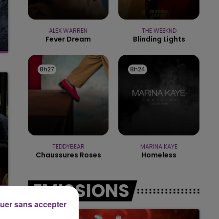
16h00 - 20h00
LE WEEK-END CHAMPAGNE FM
ALEX WARREN
THE WEEKND
Fever Dream
Blinding Lights
8h27
8h27
8h24
8h24
TEDDYBEAR
MARINA KAYE
Chaussures Roses
Homeless
EMISSIONS
uer sans accepter