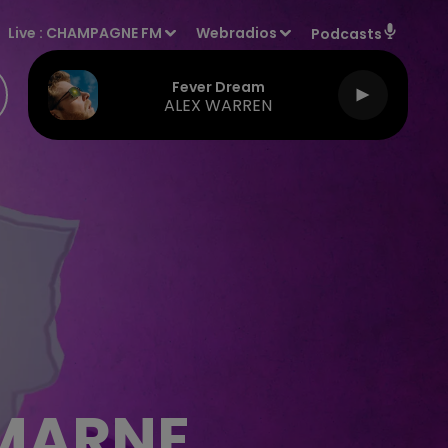
Live :
CHAMPAGNE FM
Webradios
Podcasts
Fever Dream
ALEX WARREN
-MARNE