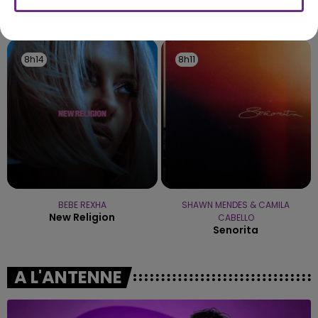
l'inspection du Travail en profite pour rappeler
TITRES DIFFUSÉS
les conditions de...
8h14
8h14
8h11
8h11
BEBE REXHA
SHAWN MENDES & CAMILA
New Religion
CABELLO
Senorita
A L'ANTENNE