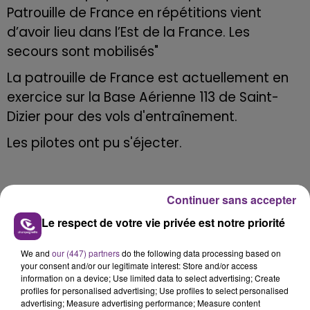
Patrouille de France en répétitions vient
d’avoir lieu dans l’Est de la France. Les
secours sont mobilisés
"
La patrouille de France est actuellement en
exercice sur la Base Aérienne 113 de Saint-
Dizier pour des vols d'entraînement.
Les pilotes ont pu s'éjecter.
Continuer sans accepter
Le respect de votre vie privée est notre priorité
FIL D'ACTU
We and
our (447) partners
do the following data processing based on
your consent and/or our legitimate interest: Store and/or access
information on a device; Use limited data to select advertising; Create
profiles for personalised advertising; Use profiles to select personalised
advertising; Measure advertising performance; Measure content