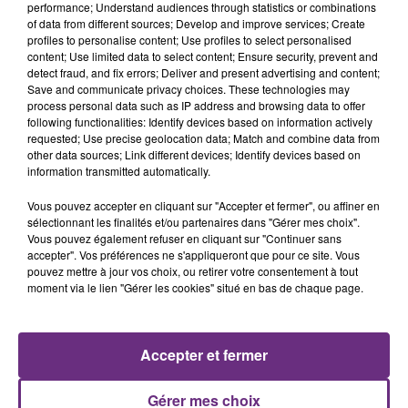
performance; Understand audiences through statistics or combinations
of data from different sources; Develop and improve services; Create
profiles to personalise content; Use profiles to select personalised
content; Use limited data to select content; Ensure security, prevent and
detect fraud, and fix errors; Deliver and present advertising and content;
6 août 2026
Save and communicate privacy choices. These technologies may
SI TOUT LE MONDE FAIT ÇA, MOI L'ANNÉE
process personal data such as IP address and browsing data to offer
PROCHAINE JE VENDANGE EN...
following functionalities: Identify devices based on information actively
requested; Use precise geolocation data; Match and combine data from
La vendange en Champagne a débuté ce jeudi 6
other data sources; Link different devices; Identify devices based on
août dans la commune de Montgueux (Aube). Du
information transmitted automatically.
jamais vu !
Vous pouvez accepter en cliquant sur "Accepter et fermer", ou affiner en
sélectionnant les finalités et/ou partenaires dans "Gérer mes choix".
Vous pouvez également refuser en cliquant sur "Continuer sans
accepter". Vos préférences ne s'appliqueront que pour ce site. Vous
pouvez mettre à jour vos choix, ou retirer votre consentement à tout
moment via le lien "Gérer les cookies" situé en bas de chaque page.
6 août 2026
L'INSPECTION DU TRAVAIL RAPPELLE À
L'ORDRE SUR LES CONDITIONS DE...
Accepter et fermer
Alors que les dates de début des vendange 2026
s'est avéré être plus précoce que prévu,
Gérer mes choix