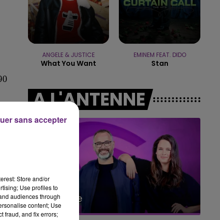
LE BEST OF DE LA FAMILLE
CHAMPAGNE FM
ANGELE & JUSTICE
EMINEM FEAT. DIDO
What You Want
Stan
90
A L'ANTENNE
uer sans accepter
erest: Store and/or
tising; Use profiles to
6h00 - 10h00
tand audiences through
La Famille
personalise content; Use
 fraud, and fix errors;