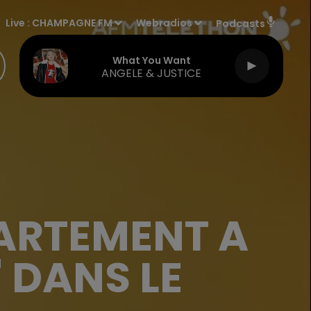
Live :
CHAMPAGNE FM
Webradios
Podcasts
What You Want
ANGELE & JUSTICE
PARTEMENT A
" DANS LE