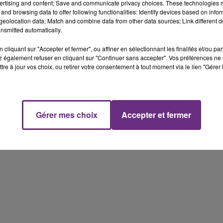
ertising and content; Save and communicate privacy choices. These technologies
and browsing data to offer following functionalities: Identify devices based on infor
eolocation data; Match and combine data from other data sources; Link different de
nsmitted automatically.
cliquant sur "Accepter et fermer", ou affiner en sélectionnant les finalités et/ou pa
 également refuser en cliquant sur "Continuer sans accepter". Vos préférences ne 
tre à jour vos choix, ou retirer votre consentement à tout moment via le lien "Gérer 
Gérer mes choix
Accepter et fermer