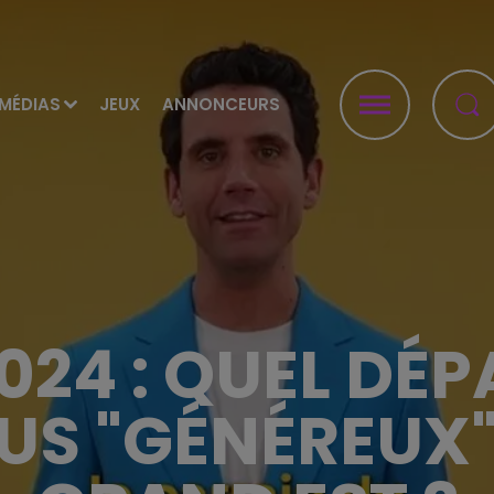
MÉDIAS
JEUX
ANNONCEURS
024 : QUEL DÉ
LUS "GÉNÉREUX