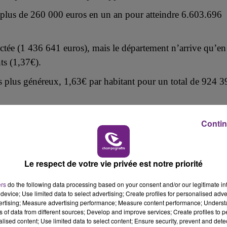
19h15 - 20h00
e plus de 260 000 euros en un an pour atteindre
6.603.696
M
LA RADIO POP
ctée (1 436 641 euros), mais le département n’arrive qu’en
ts (1,37€).
es plus généreux, 1,63€ par habitant pour un total de 924 3
Contin
Le respect de votre vie privée est notre priorité
5h00 - 6h00
ers
do the following data processing based on your consent and/or our legitimate int
LE BEST OF DE LA FAMILLE
device; Use limited data to select advertising; Create profiles for personalised adver
vertising; Measure advertising performance; Measure content performance; Unders
CHAMPAGNE FM
ns of data from different sources; Develop and improve services; Create profiles to 
alised content; Use limited data to select content; Ensure security, prevent and detect