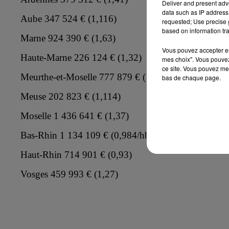
Deliver and present adv
data such as IP address 
Aube 347 524 € (1,116)
requested; Use precise g
based on information tra
Marne 924 390 € (1,63)
Vous pouvez accepter en 
Haute-Marne 226 124 € (1,32)
mes choix". Vous pouvez
ce site. Vous pouvez met
Meurthe-et-Moselle 777 879 € (1,06)
bas de chaque page.
Meuse 202 823 € (1,114)
Moselle 1 436 641 € (1,37)
Bas-Rhin 1 134 109 € (0,984/hbt)
Haut-Rhin 714 901 € (0,93)
Vosges 459 993 € (1,27)