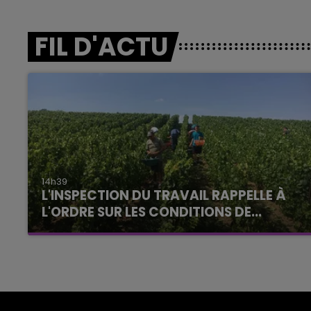
FIL D'ACTU
14h39
L'INSPECTION DU TRAVAIL RAPPELLE À
L'ORDRE SUR LES CONDITIONS DE...
Alors que les dates de début des vendange
2026 s'est avéré être plus précoce que prévu,
l'inspection du Travail en profite pour rappeler
les conditions de...