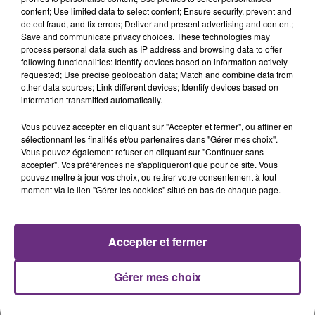
présente.
content; Use limited data to select content; Ensure security, prevent and
detect fraud, and fix errors; Deliver and present advertising and content;
Save and communicate privacy choices. These technologies may
process personal data such as IP address and browsing data to offer
following functionalities: Identify devices based on information actively
requested; Use precise geolocation data; Match and combine data from
other data sources; Link different devices; Identify devices based on
LE MAGASIN JOUÉCLUB DE REIMS FERME
information transmitted automatically.
SES PORTES
Vous pouvez accepter en cliquant sur "Accepter et fermer", ou affiner en
C'était l'une des institutions du centre-ville
sélectionnant les finalités et/ou partenaires dans "Gérer mes choix".
rémois. Le magasin JouéClub est contraint de
Vous pouvez également refuser en cliquant sur "Continuer sans
fermer ses portes.
accepter". Vos préférences ne s'appliqueront que pour ce site. Vous
TITRES DIFFUSÉS
pouvez mettre à jour vos choix, ou retirer votre consentement à tout
moment via le lien "Gérer les cookies" situé en bas de chaque page.
9h26
9h26
9h23
9h23
Accepter et fermer
Gérer mes choix