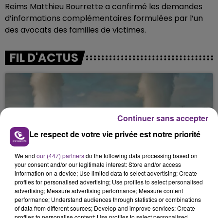
Reims Matthieu Bourrette a confirmé les demandes
d’informations complémentaires formulées par l’un
des avocats des familles de victimes.
FIL D'ACTUS
Continuer sans accepter
Le respect de votre vie privée est notre priorité
We and
our (447) partners
do the following data processing based on
LA CENTRALE NUCLÉAIRE DE CHOOZ
your consent and/or our legitimate interest: Store and/or access
TOUJOURS À L'ARRÊT
information on a device; Use limited data to select advertising; Create
profiles for personalised advertising; Use profiles to select personalised
Cela fait déjà une semaine que la centrale
advertising; Measure advertising performance; Measure content
nucléaire ardennaise est à l'arrêt. Une situation
performance; Understand audiences through statistics or combinations
justifiée par la sécheresse intense qui est toujours
of data from different sources; Develop and improve services; Create
profiles to personalise content; Use profiles to select personalised