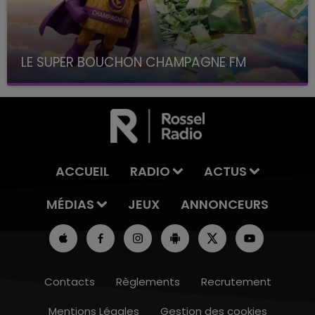
LE SUPER BOUCHON CHAMPAGNE FM
avec La Famille Champagne FM, à 8H10
ACCUEIL
RADIO
ACTUS
MÉDIAS
JEUX
ANNONCEURS
Contacts
Règlements
Recrutement
Mentions Légales
Gestion des cookies