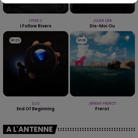
LYKKE LI
JULIEN LIEB
I Follow Rivers
Dis-Moi Ou
9h20
9h20
9h18
9h18
DJO
JEREMY FREROT
End Of Beginning
Frerot
A L'ANTENNE